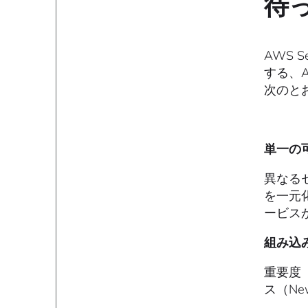
待っ
AWS S
する、
次のと
単一の可視
異なるセ
を一元化
ービス
組み込
重要度（
ス（Ne