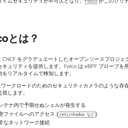
タイムセキュリティが不可欠となり、
Falco
がこのクリ
lcoとは？
co は CNCF をグラデュエートしたオープンソースプロ
セキュリティを提供します。Falco は eBPF プロー
動をリアルタイムで検知します。
co はワークロードのためのセキュリティカメラのような
監視します。
ンテナ内で予期せぬシェルが発生する
密ファイルへのアクセス (
)
/etc/shadow など
常なネットワーク接続