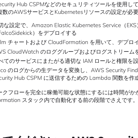
Security Hub CSPMなどのセキュリティツールを使
数のAWSサービスとKubernetesリソースの設定が
切な設定で、Amazon Elastic Kubernetes Servi
FalcoSidekick）をデプロイする
elm チャートおよび CloudFormation を用いて
WS CloudWatch のロググループおよびログストリー
べてのサービスにまたがる適切な IAM ロールと権限を
alco のログからの生データを変換し、AWS Security Fin
ecurity Hub CSPM に送信するための Lambda 関数
ークフローを完全に稼働可能な状態にするには時間がかか
dFormation スタック内で自動化する前の段階でさえです