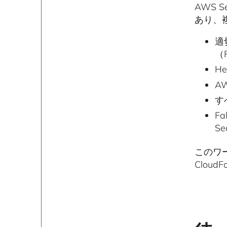
AWS 
あり、複
適
（
H
A
す
F
S
このワ
Clou