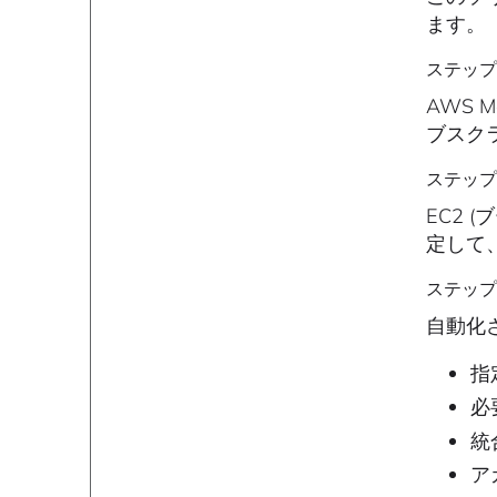
ます。
ステップ
AWS Ma
ブスク
ステップ
EC2 
定して
ステップ 
自動化
指
必
統
ア