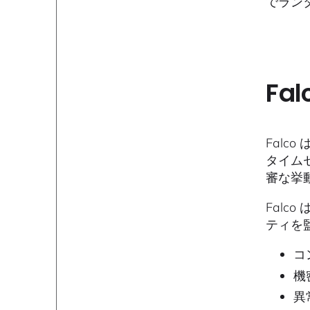
でラン
Fa
Fal
タイム
審な挙
Fal
ティを
コ
機
異