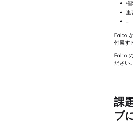
権
重
...
Falc
付属す
Fal
ださい
課題
ブ