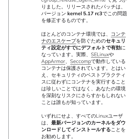
りました。リリースされたパッチは、
バージョン
kernel 5.17 rc3
でこの問題
を修正するものです。
ほとんどのコンテナ環境では、
コンテ
ナのエスケープ
を防ぐための
セキュリ
ティ設定がすでにデフォルトで有効
に
なっています。実際、
SELinux
や
AppArmor
、
Seccomp
で動作している
コンテナは保護されています。とはい
え、セキュリティのベストプラクティ
スに従わずにコンテナを実行すること
は珍しいことではなく、あなたの環境
を深刻なリスクにさらすかもしれない
ことは誰もが知っています。
いずれにせよ、すべてのLinuxユーザ
は、
最新バージョンのカーネルをダウ
ンロードしてインストールする
ことを
お勧めします。