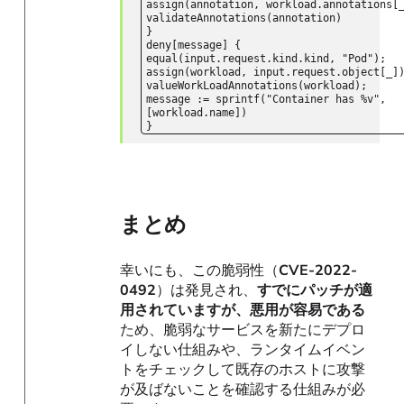
assign(annotation, workload.annotations[
validateAnnotations(annotation)
}
deny[message] {
equal(input.request.kind.kind, "Pod");
assign(workload, input.request.object[_]
valueWorkLoadAnnotations(workload);
message := sprintf("Container has %v",
[workload.name])
}
まとめ
幸いにも、この脆弱性（
CVE-2022-
0492
）は発見され、
すでにパッチが適
用されていますが、悪用が容易である
ため、脆弱なサービスを新たにデプロ
イしない仕組みや、ランタイムイベン
トをチェックして既存のホストに攻撃
が及ばないことを確認する仕組みが必