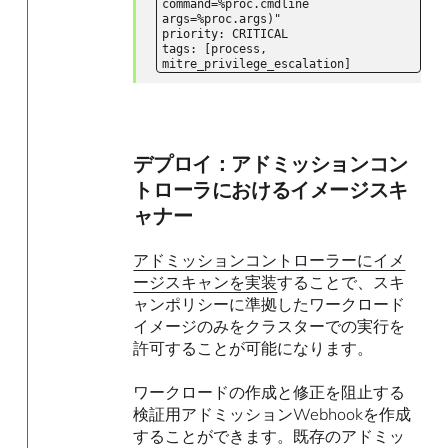
command=%proc.cmdline
args=%proc.args)"
priority: CRITICAL
tags: [process,
mitre_privilege_escalation]
デプロイ：アドミッションコン
トローラにおけるイメージスキ
ャナー
アドミッションコントローラーにイメ
ージスキャンを実装
することで、スキ
ャンポリシーに準拠したワークロード
イメージのみをクラスターでの実行を
許可することが可能になります。
ワークロードの作成と修正を阻止する
検証用アドミッションWebhookを作成
することができます。既存のアドミッ