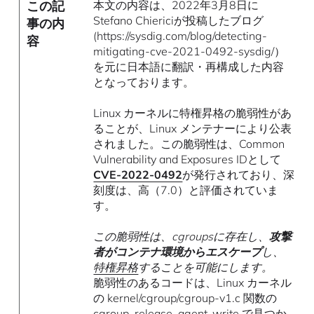
この記
本文の内容は、2022年3月8日に
Stefano Chiericiが投稿したブログ
事の内
(https://sysdig.com/blog/detecting-
容
mitigating-cve-2021-0492-sysdig/）
を元に日本語に翻訳・再構成した内容
となっております。
Linux カーネルに特権昇格の脆弱性があ
ることが、Linux メンテナーにより公表
されました。この脆弱性は、Common
Vulnerability and Exposures IDとして
CVE-2022-0492
が発行されており、深
刻度は、高（7.0）と評価されていま
す。
この脆弱性は、cgroupsに存在し、
攻撃
者がコンテナ環境からエスケープ
し、
特権昇格
することを可能にします。
脆弱性のあるコードは、Linux カーネル
の kernel/cgroup/cgroup-v1.c 関数の
cgroup_release_agent_write で見つか