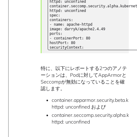
httpd: unconfined
container.seccomp.security.alpha.kuberne
httpd: unconfined
spec:
containers:
- name: apache-httpd
image: darryk/apache2.4.49
ports:
- containerPort: 80
hostPort: 80
securityContext:
特に、以下にレポートする2つのアノテ
ーションは、Podに対してAppArmorと
Seccompが無効になっていることを確
認します。
container.apparmor.security.beta.kube
httpd: unconfined および
container.seccomp.security.alpha.kube
httpd: unconfined