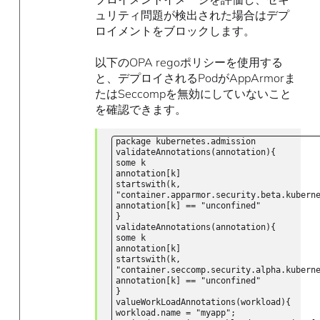
ュリティ問題が検出された場合はデプ
ロイメントをブロックします。
以下のOPA regoポリシーを使用する
と、デプロイされるPodがAppArmorま
たはSeccompを無効にしていないこと
を確認できます。
package kubernetes.admission
validateAnnotations(annotation){
some k
annotation[k]
startswith(k,
"container.apparmor.security.beta.kubern
annotation[k] == "unconfined"
}
validateAnnotations(annotation){
some k
annotation[k]
startswith(k,
"container.seccomp.security.alpha.kubern
annotation[k] == "unconfined"
}
valueWorkLoadAnnotations(workload){
workload.name = "myapp";