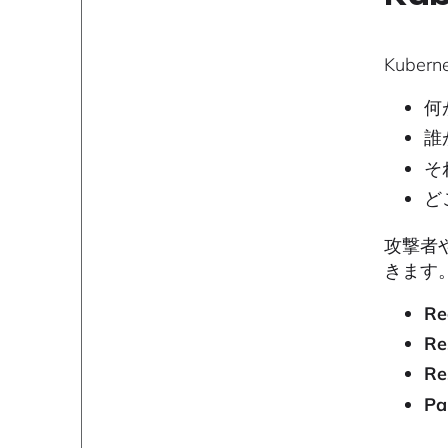
Kube
何
誰
そ
ど
攻撃者
きます
Re
Re
Re
Pa