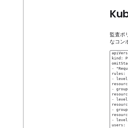
Ku
監査ポ
なコン
apiVers
kind: P
omitSta
- "Requ
rules:
- level
resourc
- group
resourc
- level
resourc
- group
resourc
- level
users: 