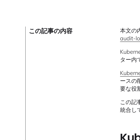
この記事の内容
本文の内
audit-l
Kube
ター内
Kuber
ースの
要な役
この記
統合し
Ku