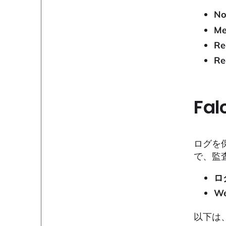
No
Me
Re
Re
Fa
ログを
で、監
ロ
W
以下は、