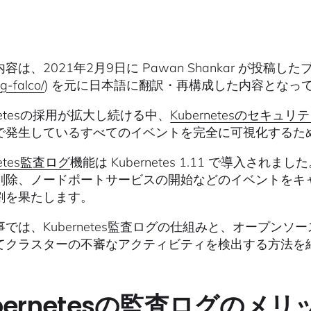
容は、2021年2月9日に Pawan Shankar が投稿したブ
og-falco/
) を元に日本語に翻訳・再構成した内容となっ
rnetesの採用が拡大し続ける中、
Kubernetesのセキュリ
で発生しているすべてのイベントを完全に可視化するた
netes監査ログ
機能は Kubernetes 1.11 で導入
削除、ノードポートサービスの開始などのイベントをキ
割を果たします。
事では、Kubernetes監査ログの仕組みと、オープン
てクラスターの不審なアクティビティを検出する方法を
bernetesの監査ログのメリ