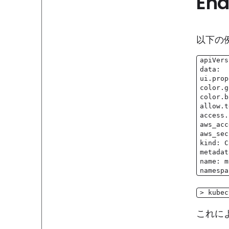
En
以下の例
apiVers
data:
ui.prop
color.g
color.b
allow.t
access.
aws_acc
aws_sec
kind: C
metadat
name: m
namespa
> kubec
これによ