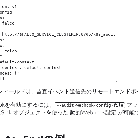
ion: v1
onfig
s:
 falco
:
 http://$FALCO_SERVICE_CLUSTERIP:8765/k8s_audit
s:
xt:
: falco
"
efault-context
-context: default-context
nces: {}
[]
ver フィールドは、監査イベント送信先のリモートエンド
ookを有効にするには、
フラグ
--audit-webhook-config-file
ditSink オブジェクトを使った
動的Webhook設定
が可能