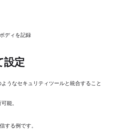
ボディを記録
て設定
 のようなセキュリティツールと統合すること
析可能。
。
を送信する例です。