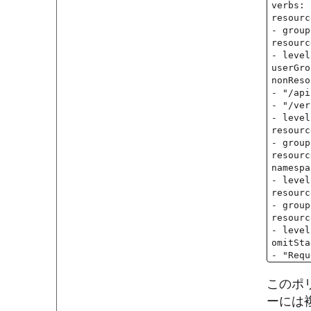
verbs: 
resourc
- group
resourc
- level
userGro
nonReso
- "/api
- "/ver
- level
resourc
- group
resourc
namespa
- level
resourc
- group
resourc
- level
omitSta
- "Requ
このポリ
ーには