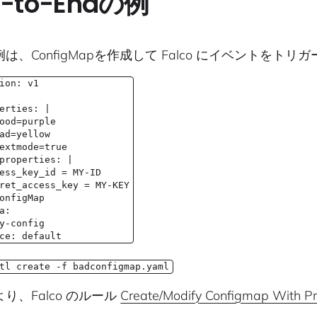
d-to-Endの例
は、ConfigMapを作成して Falco にイベントをト
ion: v1
erties: |
ood=purple
ad=yellow
extmode=true
properties: |
ess_key_id = MY-ID
ret_access_key = MY-KEY
onfigMap
a:
y-config
ce: default
tl create -f badconfigmap.yaml
り、Falco のルール
Create/Modify Configmap With Pri