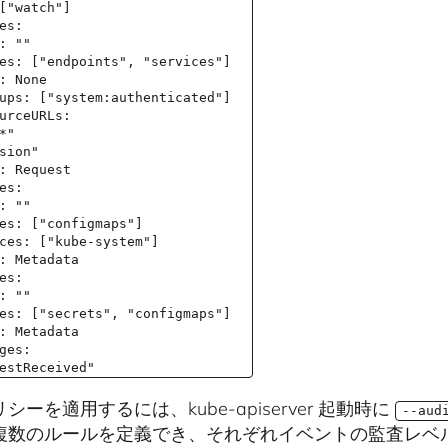
["watch"]
es:
: ""
es: ["endpoints", "services"]
: None
ups: ["system:authenticated"]
urceURLs:
*"
sion"
: Request
es:
: ""
es: ["configmaps"]
ces: ["kube-system"]
: Metadata
es:
: ""
es: ["secrets", "configmaps"]
: Metadata
ges:
estReceived"
シーを適用するには、kube-apiserver 起動時に
--aud
複数のルールを定義でき、それぞれイベントの監査レベ