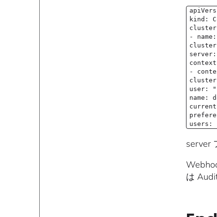
apiVers
kind: C
cluster
- name:
cluster
server:
context
- conte
cluster
user: "
name: d
current
prefere
users: 
ser
Webh
は Au