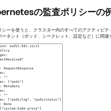
bernetesの監査ポリシーの
リシーを使うと、クラスター内のすべてのアクティビテ
ポーネント（ポッド、シークレット、設定など）に関連
ion: audit.k8s.io/v1
olicy
ges:
estReceived"
: RequestResponse
es:
: ""
es: ["pods"]
: Metadata
es:
: ""
es: ["pods/log", "pods/status"]
: None
["system:kube-proxy"]