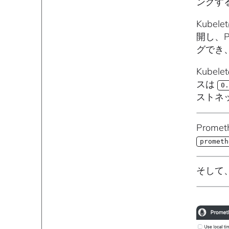
ングする
Kube
開し、
グでき
Kub
スは
0.
ストネ
Prom
prometh
そして