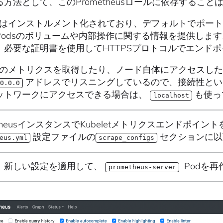
方法として、このPrometheusロールに依存すること
letはインストルメント化されており、デフォルトでポート10
Podsのボリュームや内部操作に関する情報を提供しま
、必要な証明書を使用してHTTPSプロトコルでエンド
eletのメトリクスを取得したり、ノード自体にアクセスした
アドレスでリスニングしているので、接続性とい
0.0.0
ットワークにアクセスできる場合は、
も使っ
localhost
etheusインスタンスでKubeletメトリクスエンドポ
設定ファイルの
セクションに以
eus.yml
scrape_configs
、新しい設定を適用して、
Podを再
prometheus-server