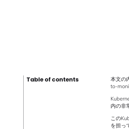
Table of contents
本文の内容
to-m
Kube
内の非
このK
を担っ