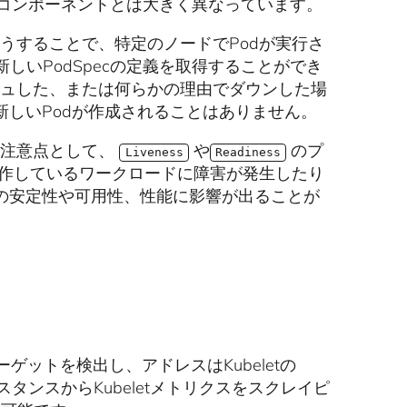
他のコンポーネントとは大きく異なっています。
こうすることで、特定のノードでPodが実行さ
ら新しいPodSpecの定義を取得することができ
ッシュした、または何らかの理由でダウンした場
しいPodが作成されることはありません。
の注意点として、
や
のプ
Liveness
Readiness
に動作しているワークロードに障害が発生したり
の安定性や可用性、性能に影響が出ることが
ゲットを検出し、アドレスはKubeletの
ンスタンスからKubeletメトリクスをスクレイピ