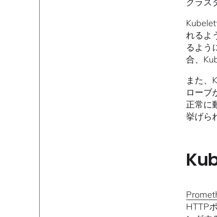
クラス
Kub
れるよう
るよう
合、Ku
また、
ローブ
正常に
挙げら
Ku
Prom
HTTP