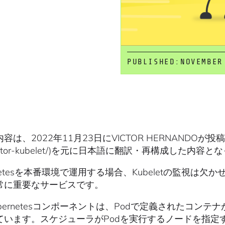
PUBLISHED:
NOVEMBER
は、2022年11月23日にVICTOR HERNANDOが投稿したブログ
onitor-kubelet/)を元に日本語に翻訳・再構成した内容
rnetesを本番環境で運用する場合、Kubeletの監視は欠かせま
常に重要なサービスです。
ubernetesコンポーネントは、Podで定義されたコ
ています。スケジューラがPodを実行するノードを指定する