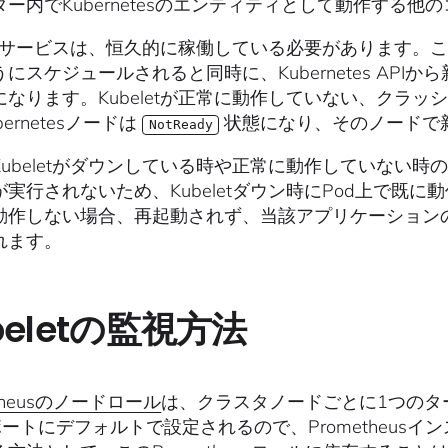
ター内でKubernetesのエンティティとして動作する
eletサービスは、恒久的に稼働している必要があります。
にスケジュールされると同時に、Kubernetes APIか
になります。Kubeletが正常に動作していない、クラ
bernetesノードは
状態になり、そのノードで新
NotReady
Kubeletがダウンしている時や正常に動作していない時
が実行されないため、Kubeletダウン時にPod上で既
動作しない場合、再起動されず、当該アプリケーション
れます。
beletの監視方法
etheusのノードロール
は、クラスタノードごとに1つのター
ポートにデフォルトで設定されるので、Prometheusイ