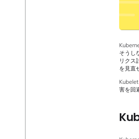
Kube
そうしな
リクス
を見直
Kube
害を回
Ku