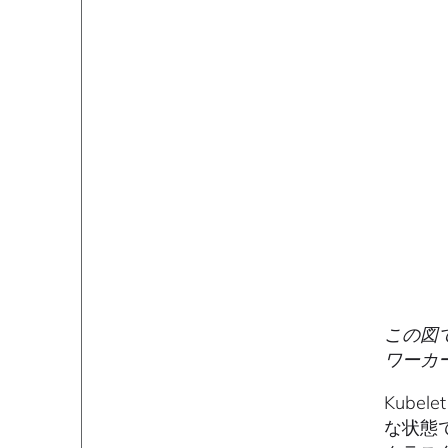
この図
ワーカ
Kube
な状態