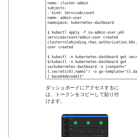
name: cluster-admin
subjects:
- kind: ServiceAccount
name: admin-user
namespace: kubernetes-dashboard
$ kubectl apply -f sa-admin-user.yml
serviceaccount/admin-user created
clusterrolebinding.rbac.authorization.k8s
user created
$ kubectl -n kubernetes-dashboard get sec
$(kubectl -n kubernetes-dashboard get
sa/kubernetes-dashboard -o jsonpath="
{.secrets[0].name}") -o go-template="{{.d
| base64decode}}"
ダッシュボードにアクセスするに
は、トークンをコピーして貼り付
けます。