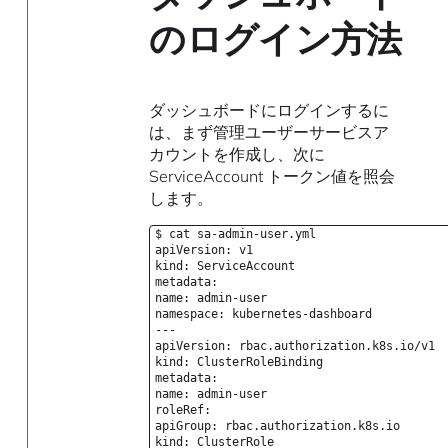
のログイン方法
ダッシュボードにログインするに
は、まず管理ユーザーサービスア
カウントを作成し、次に
ServiceAccount トークン値を照会
します。
$ cat sa-admin-user.yml
apiVersion: v1
kind: ServiceAccount
metadata:
name: admin-user
namespace: kubernetes-dashboard
---
apiVersion: rbac.authorization.k8s.io/v1
kind: ClusterRoleBinding
metadata:
name: admin-user
roleRef:
apiGroup: rbac.authorization.k8s.io
kind: ClusterRole