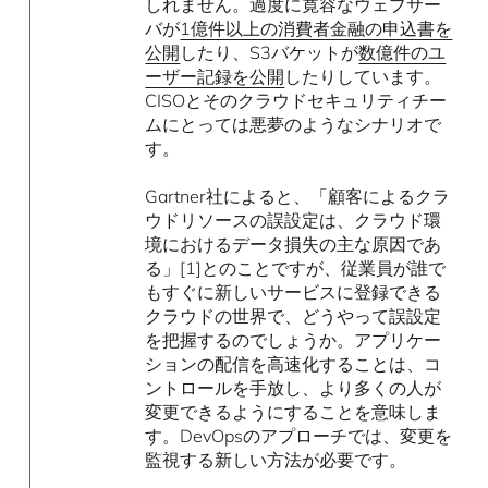
しれません。過度に寛容なウェブサー
バが
1億件以上の消費者金融の申込書を
公開
したり、S3バケットが
数億件のユ
ーザー記録を公開
したりしています。
CISOとそのクラウドセキュリティチー
ムにとっては悪夢のようなシナリオで
す。
Gartner社によると、「顧客によるクラ
ウドリソースの誤設定は、クラウド環
境におけるデータ損失の主な原因であ
る」[1]とのことですが、従業員が誰で
もすぐに新しいサービスに登録できる
クラウドの世界で、どうやって誤設定
を把握するのでしょうか。アプリケー
ションの配信を高速化することは、コ
ントロールを手放し、より多くの人が
変更できるようにすることを意味しま
す。DevOpsのアプローチでは、変更を
監視する新しい方法が必要です。