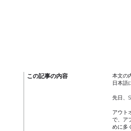
この記事の内容
本文の内容
日本語
先日、S
アウト
で、ア
めに多