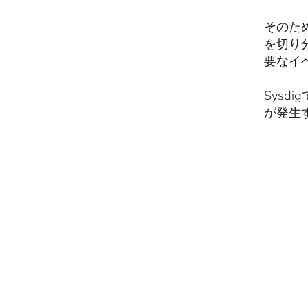
そのた
を切り
要なイ
Sysd
が発生