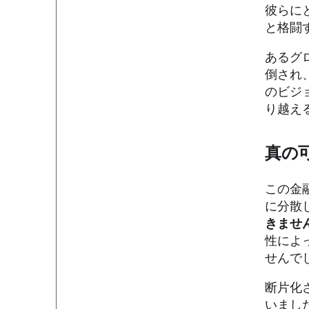
彼らに
と格闘
あるグ
倒され
のビジ
り越え
真の
この金
に分散
きませ
性によ
せんで
断片化
いまし