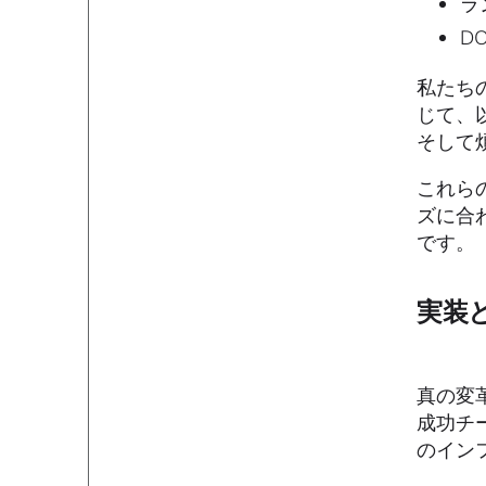
ラ
D
私たち
じて、
そして
これら
ズに合
です。
実装
真の変
成功チ
のイン