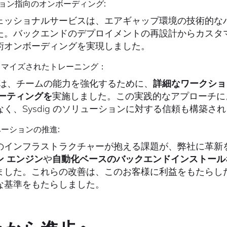
クション指向のオンボーディング:
ェッショナルサービスは、エアギャップ環境の技術的な
た。バックエンドのデプロイメントの再設計からカスタ
術オンボーディングを実現しました。
スタマイズされたトレーニング：
ig は、チームの能力を強化するために、
詳細なワークショ
ミーティングを
実施しました。この実践的なアプローチによ
なく、Sysdig のソリューションに対する信頼も構築さ
ノベーションの推進:
のインフラストラクチャーが抱える課題が、弊社に革新
ン エンジン
や
自動化ベースのバックエンドインストール
ました。これらの改善は、このお客様に利益をもたらし
な基準をもたらしました。