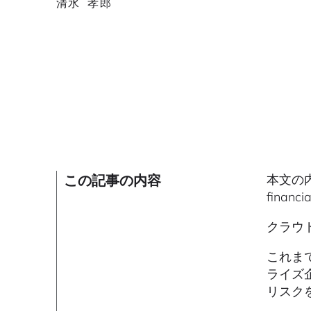
清水 孝郎
この記事の内容
本文の内容
finan
クラウ
これま
ライズ
リスク