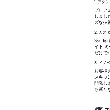
1. ア
プロフ
しまし
ズな技
2. カ
Sysd
イト 
だけで
3. イ
お客様
スキャ
開発し
も新た