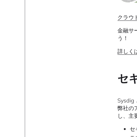
クラウ
金融サ
う！
詳しく
セ
Sys
弊社のア
し、主
セ