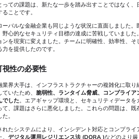
とっての課題は、新たな一歩を踏み出すことではなく、
することです。
ローバルな金融企業も同じような状況に直面しました。
、野心的なセキュリティ目標の達成に苦戦していました。こ
ョンを現実に変えました。チームに明確性、効率性、そ
る力を提供したのです。
可視性の必要性
融業界大手は、インフラストラクチャーの複雑化に取り
していたため、
脆弱性、ランタイム脅威、コンプライア
んでした
。エアギャップ環境と、セキュリティデータをカス
って、課題はさらに悪化しました。これらの問題は、既
した。
されたシステムにより、インシデント対応とコンプライ
た。
デジタル運用レジリエンス法 (DORA
)
などのより厳