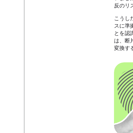
反のリ
こうし
スに準
とを認
は、断
変換す