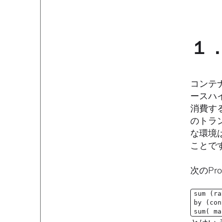
１
コンテ
ースハ
消費す
のトラ
な環境
ことで
次のP
sum (ra
by (con
sum( ma