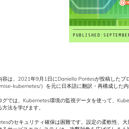
PUBLISHED:
SEPTEMBE
は、2021年9月1日にDaniella Pontesが投稿したブログ(https:
romise-kubernetes/）を元に日本語に翻訳・再構成
グでは、Kubernetes環境の監視データを使って、Kube
る方法を学びます。
ernetesのセキュリティ確保は困難です。設定の柔軟性