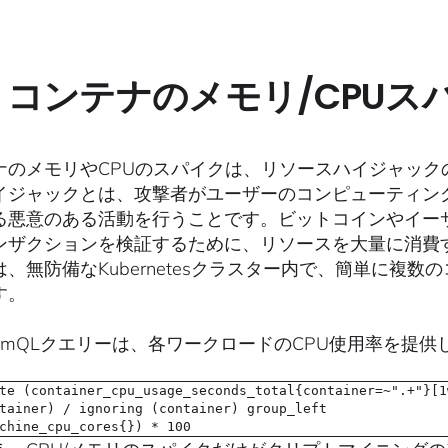
．コンテナのメモリ/CPUス
ナのメモリやCPUのスパイクは、リソースハイジャッ
イジャックとは、攻撃者がユーザーのコンピューティン
る悪意のある活動を行うことです。ビットコインやイー
ンザクションを検証するために、リソースを大量に消費
は、無防備なKubernetesクラスター内で、簡単に複
す。
romQLクエリーは、各ワークロードのCPU使用率を提供
te (container_cpu_usage_seconds_total{container=~".+"}[1
tainer) / ignoring (container) group_left
chine_cpu_cores{}) * 100