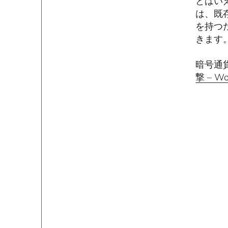
とはい
は、既
を持つ
きます
暗号通
撃 – 