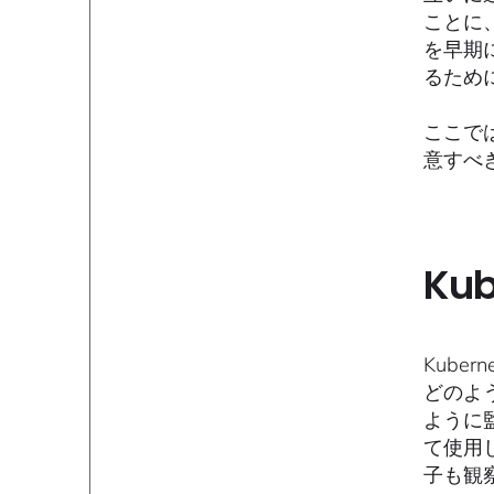
ことに
を早期
るため
ここでは
意すべ
Ku
Kube
どのよ
ように監
て使用
子も観