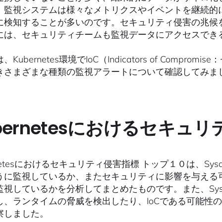
、監視システムは様々なメトリクスやイベントを継続的
に検知することが多いのです。セキュリティ侵害の兆候
には、セキュリティチームも監視データにアクセスでき
、Kubernetes環境でIoC（Indicators of Com
きさまざまな種類の監視アラートについて確認してみま
bernetesにおけるセキュ
rnetesにおけるセキュリティ侵害指標 トップ１０は、Sysd
うに監視しているか、またセキュリティに影響を与える可能性
視しているかを分析してまとめたものです。また、Sysdig
し、ランタイムの脅威を検出したり、IoCである可能性
察しました。