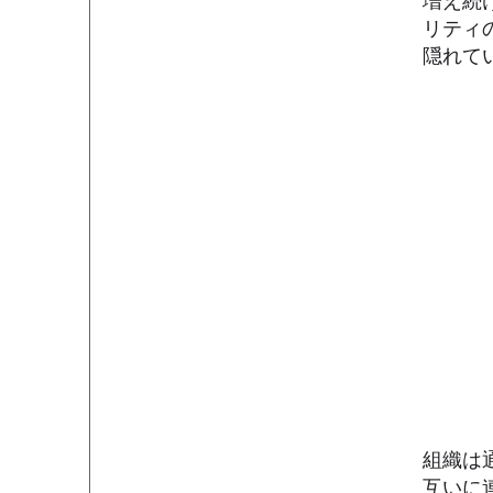
増え続
リティ
隠れて
組織は
互いに