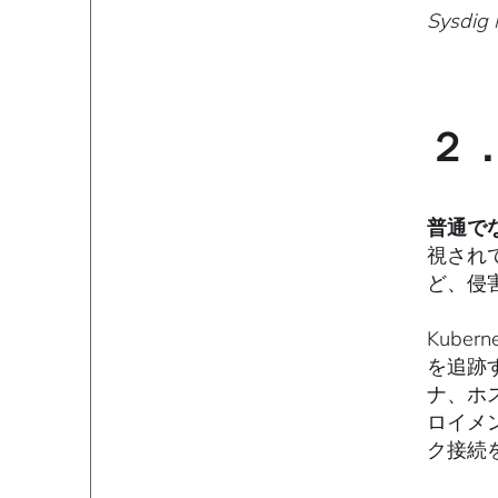
Sysd
２
普通で
視され
ど、侵
Kub
を追跡
ナ、ホ
ロイメ
ク接続