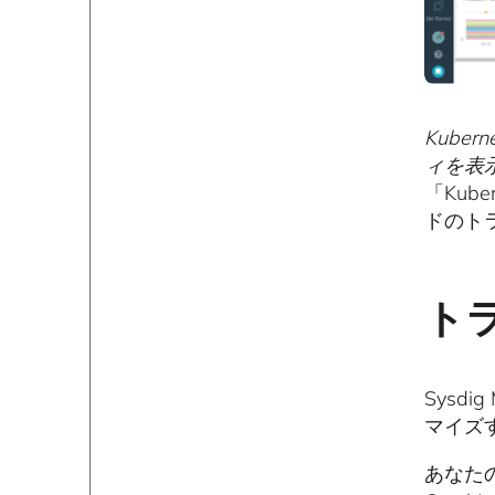
Kube
ィを表
「Kub
ドのト
ト
Sysd
マイズ
あなた