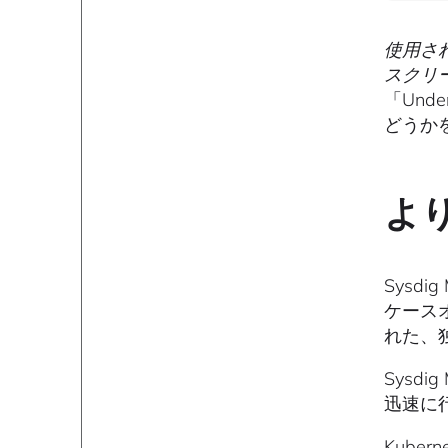
使用さ
スクリ
「Unde
どうか
よ
Sysd
ケース
れた、
Sysd
迅速に
Kube