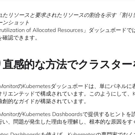
れたリソースと要求されたリソースの割合を示す「割り
ーンショット
rutilization of Allocated Resources」
を確認できます。
り直感的な方法でクラスター
ig MonitorのKubernetesダッシュボードは、単
オリエンテッドで構成されています。このようにして、Kub
独創的なガイドが構築されています。
ig MonitorがKubernetes Dashboardsで提
行い、問題が発生した理由を理解し、根本的な原因をす
rnetes Dashboardsを使えば、Kubernetesの