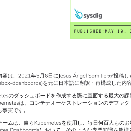
PUBLISHED:
MAY 10, 
は、2021年5月6日にJesus Ángel Samitierが投稿したブログ(h
fthebox-dashboards)を元に日本語に翻訳・再構成
ernetesのダッシュボードを作成する際に直面する最大
ubernetesは、コンテナオーケストレーションのデフ
も事実です。
igチームは、自らKubernetesを使用し、毎日何百人
rnetes Dashboardsにおいて、そのような専門知