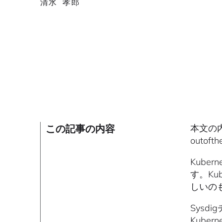
清水 孝郎
この記事の内容
本文の内容
outo
Kub
す。K
しいの
Sysd
Kube