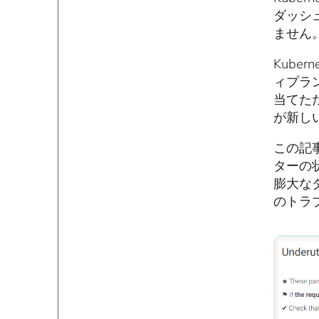
ダッシ
ません
Kube
ィプラ
当てた
が新し
この記事で
ターの状
膨大な
のトラ