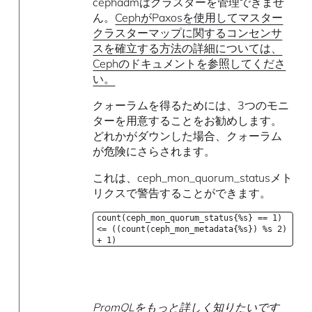
cephadmはクラスターを管理できませ
ん。
CephがPaxosを使用してマスター
クラスターマップに関するコンセンサ
スを確立する方法の詳細については、
Cephのドキュメントを参照してくださ
い。
クォーラムを得るためには、3つのモニ
ターを用意することをお勧めします。
どれかがダウンした場合、クォーラム
が危険にさらされます。
これは、ceph_mon_quorum_statusメト
リクスで警告することができます。
count(ceph_mon_quorum_status{%s} == 1)
<= ((count(ceph_mon_metadata{%s}) %s 2)
+ 1)
PromQLをもっと詳しく知りたいです