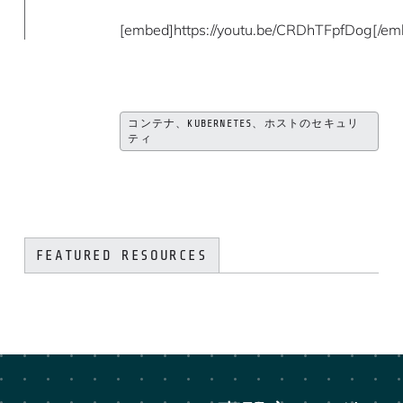
[embed]https://youtu.be/CRDhTFpfDog[/em
コンテナ、KUBERNETES、ホストのセキュリ
ティ
FEATURED RESOURCES