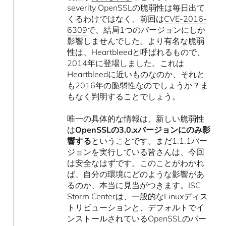
severity OpenSSLの脆弱性は毎日出て
くるわけではなく、前回は
CVE-2016-
6309
で、結局1つのバージョンにしか
影響しませんでした。より有名な脆弱
性は、Heartbleedと呼ばれるもので、
2014年に登場しました。これは
Heartbleedに近いものなのか、それと
も2016年の脆弱性なのでしょうか？ま
もなく判明することでしょう。
唯一の具体的な情報は、新しい脆弱性
は
OpenSSLの3.0.xバージョンにのみ影
響する
ということです。まだ1.1.1バー
ジョンを実行している皆さんは、今回
は安全なはずです。このことがわかれ
ば、自分の環境にどのような影響があ
るのか、本当に見当がつきます。ISC
Storm Centerは、一般的なLinuxディス
トリビューションと、デフォルトでイ
ンストールされているOpenSSLのバー