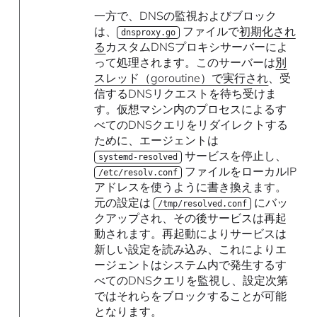
一方で、DNSの監視およびブロック
は、
ファイルで
初期化され
dnsproxy.go
る
カスタムDNSプロキシサーバーによ
って処理されます。このサーバーは
別
スレッド（goroutine）で実行され
、受
信するDNSリクエストを待ち受けま
す。仮想マシン内のプロセスによるす
べてのDNSクエリをリダイレクトする
ために、エージェントは
サービスを停止し、
systemd-resolved
ファイルをローカルIP
/etc/resolv.conf
アドレスを使うように書き換えます。
元の設定は
にバッ
/tmp/resolved.conf
クアップされ、その後サービスは再起
動されます。再起動によりサービスは
新しい設定を読み込み、これによりエ
ージェントはシステム内で発生するす
べてのDNSクエリを監視し、設定次第
ではそれらをブロックすることが可能
となります。