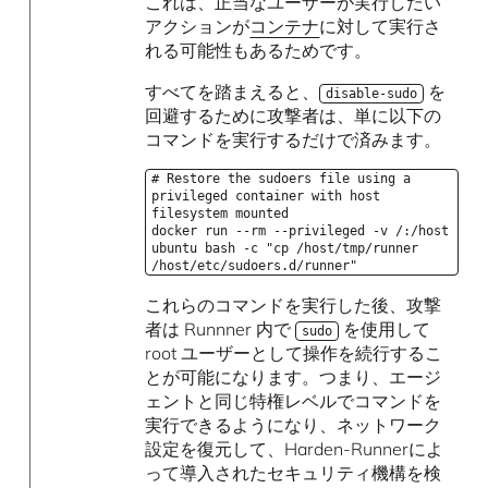
これは、正当なユーザーが実行したい
アクションが
コンテナ
に対して実行さ
れる可能性もあるためです。
すべてを踏まえると、
を
disable-sudo
回避するために攻撃者は、単に以下の
コマンドを実行するだけで済みます。
# Restore the sudoers file using a
privileged container with host
filesystem mounted
docker run --rm --privileged -v /:/host
ubuntu bash -c "cp /host/tmp/runner
/host/etc/sudoers.d/runner"
これらのコマンドを実行した後、攻撃
者は Runnner 内で
を使用して
sudo
root ユーザーとして操作を続行するこ
とが可能になります。つまり、エージ
ェントと同じ特権レベルでコマンドを
実行できるようになり、ネットワーク
設定を復元して、Harden-Runnerによ
って導入されたセキュリティ機構を検