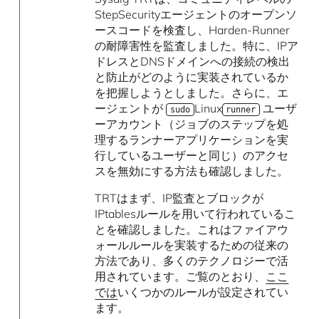
StepSecurityエージェントのオープンソ
ースコードを検査し、Harden-Runner
の耐障害性を監査しました。特に、IPア
ドレスとDNSドメインへの接続の検出
と防止がどのように実装されているか
を把握しようとしました。さらに、エ
ージェントが
Linux
ユーザ
sudo
runner
ーアカウント（ジョブのステップを処
理するランナーアプリケーションを実
行しているユーザーと同じ）のアクセ
スを無効にする方法も確認しました。
TRTはまず、IP監査とブロックが
IPtablesルールを用いて行われているこ
とを確認しました。これはファイアウ
ォールルールを実装するための従来の
方法であり、多くのテクノロジーで活
用されています。ご覧のとおり、
ここ
では
いくつかのルールが設定されてい
ます。