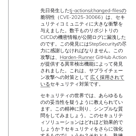
先日発生した
tj-actions/changed-filesの
脆弱性（CVE-2025-30066）は、セキ
ュリティコミュニティに大きな衝撃を
与えました。数千ものリポジトリの
CI/CDの機密情報が公開ログに漏洩した
のです。この発見にはStepSecurityの尽
力に感謝しなければなりません。この
攻撃は、
Harden-Runner
GitHub Action
が提供する異常検出機能によって発見
されました。これは、サプライチェー
ン攻撃への対策として
広く採用されて
いる
セキュリティ対策です。
セキュリティの世界では、あらゆるも
のの妥当性を疑うように教えられてい
ます。この精神に則り、シンプルな質
問をしてみましょう。このセキュリテ
ィソリューションはどれほど効果的で
しょうか？セキュリティをさらに強化
するものでしょうか？それとも、熟練