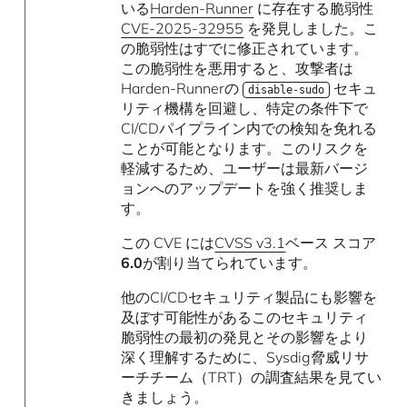
いる
Harden-Runner
に存在する脆弱性
CVE-2025-32955
を発見しました。こ
の脆弱性はすでに修正されています。
この脆弱性を悪用すると、攻撃者は
Harden-Runnerの
セキュ
disable-sudo
リティ機構を回避し、特定の条件下で
CI/CDパイプライン内での検知を免れる
ことが可能となります。このリスクを
軽減するため、ユーザーは最新バージ
ョンへのアップデートを強く推奨しま
す。
この CVE には
CVSS v3.1
ベース スコア
6.0
が割り当てられています。
他のCI/CDセキュリティ製品にも影響を
及ぼす可能性があるこのセキュリティ
脆弱性の最初の発見とその影響をより
深く理解するために、Sysdig脅威リサ
ーチチーム（TRT）の調査結果を見てい
きましょう。