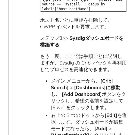
source == 'syscall' | dedup by
labels["host.hostName"]
ホスト名ごとに重複を排除して、
CWPP イベントを要求します。
ステップ3>>
Sysdigダッシュボードを
構築する
もう一度、ここでは手順ごとに説明し
ますが、
Sysdig の Cribl パック
を再利用
してプロセスを高速化できます。
メイン メニューから、
[Cribl
Search]
>
[Dashboards]に移動
し、 [Add Dashboard]
ボタンをク
リックし、希望の名前を設定して
[Save] をクリックします。
右上の 3 つのドットから
[Edit]
を選
択します。ダッシュボードが編集
モードになったら、
[Add]
>