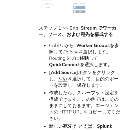
ステップ 1 >>
Cribl Stream でワーカ
ー、ソース、および宛先を構成する
Cribl UIから:
Worker Groups
を参
照して
Defaultを
選択します。
Routingタブに移動して
QuickConnect
を選択します
。
[Add Source]
ボタンをクリック
し、
http
を
選択して、目的のポー
トを設定し、保存します。
作成したら、スループット設定を
構成できます。この例では、その
ままにしておきます。エージェン
トの HTTP URL をコピーしてくだ
さい。
新しい
宛先
(たとえば、
Splunk