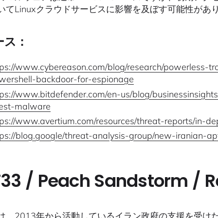
いてLinuxクラウドサービスに影響を及ぼす可能性があ
ース：
tps://www.cybereason.com/blog/research/powerless-t
wershell-backdoor-for-espionage
tps://www.bitdefender.com/en-us/blog/businessinsights
test-malware
tps://www.avertium.com/resources/threat-reports/in-d
tps://blog.google/threat-analysis-group/new-iranian-ap
33 / Peach Sandstorm / Re
33は、2013年から活動しているイラン政府の支援を受