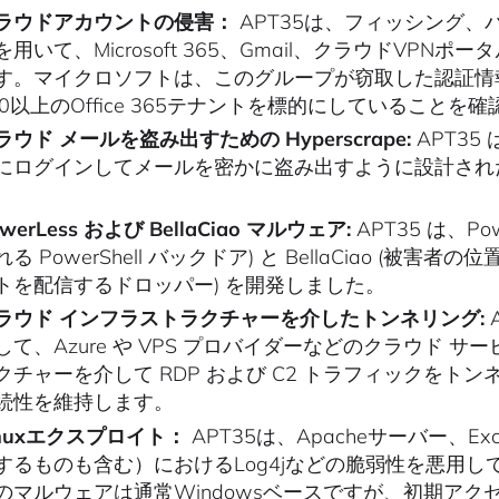
ラウドアカウントの侵害：
APT35は、フィッシング
を用いて、Microsoft 365、Gmail、クラウドV
す。マイクロソフトは、このグループが窃取した認証情
50以上のOffice 365テナントを標的にしていることを
ラウド メールを盗み出すための Hyperscrape:
APT35 
にログインしてメールを密かに盗み出すように設計された Hy
。
werLess および BellaCiao マルウェア:
APT35 は、Pow
れる PowerShell バックドア) と BellaCiao 
トを配信するドロッパー) を開発しました。
ラウド インフラストラクチャーを介したトンネリング:
して、Azure や VPS プロバイダーなどのクラウド
クチャーを介して RDP および C2 トラフィックを
続性を維持します。
inuxエクスプロイト：
APT35は、Apacheサーバー、Ex
するものも含む）におけるLog4jなどの脆弱性を悪用していま
のマルウェアは通常Windowsベースですが、初期ア