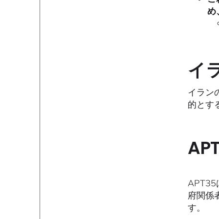
め
イ
イランの
的とす
APT
APT
府関係
す。