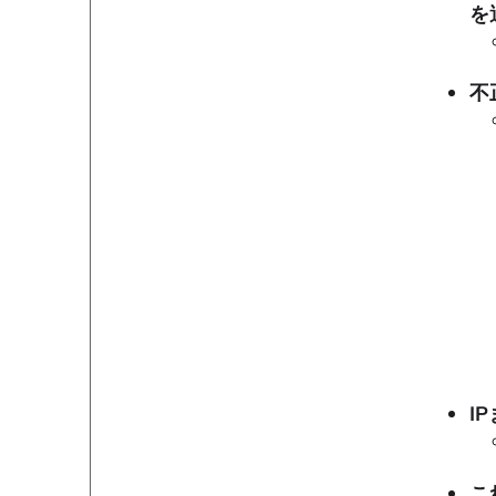
を
不
I
こ