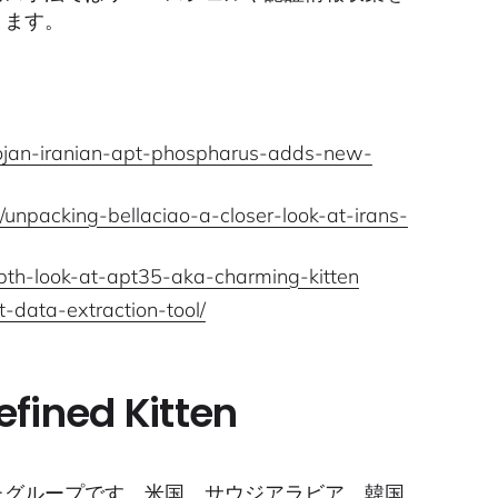
ります。
rojan-iranian-apt-phospharus-adds-new-
/unpacking-bellaciao-a-closer-look-at-irans-
epth-look-at-apt35-aka-charming-kitten
t-data-extraction-tool/
fined Kitten
けたグループです。米国、サウジアラビア、韓国