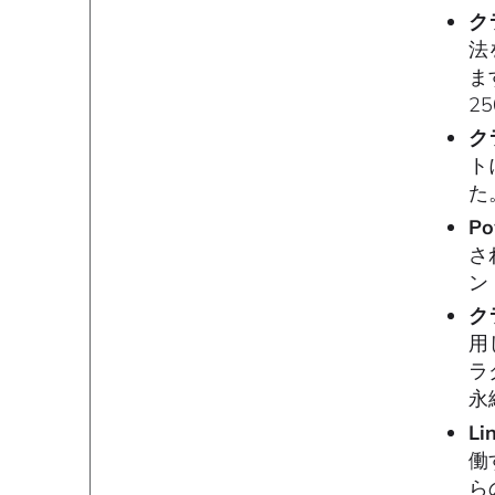
ク
法
ま
2
ク
ト
た
Po
さ
ン
ク
用
ラ
永
L
働
ら