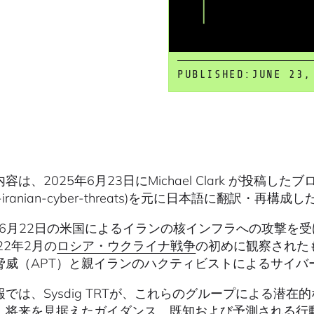
PUBLISHED:
JUNE 23,
は、2025年6月23日にMichael Clark が投稿したブログ(https:
tin-iranian-cyber-threats)を元に日本語に翻訳
年6月22日の米国によるイランの核インフラへの攻撃を受け
22年2月の
ロシア・ウクライナ戦争
の初めに観察された
脅威（APT）と親イランのハクティビストによるサイバ
報では、Sysdig TRTが、これらのグループによる潜
、将来を見据えたガイダンス、既知および予測される行