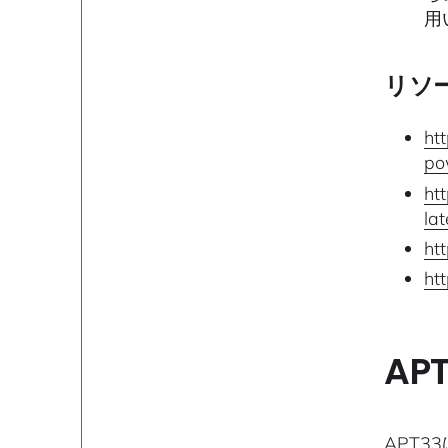
用
リソ
ht
po
ht
la
ht
ht
APT
APT