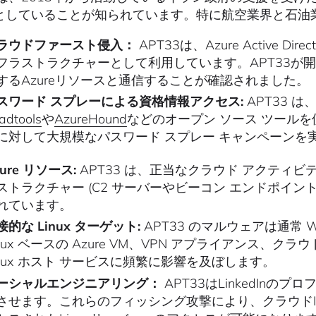
としていることが知られています。特に航空業界と石油
ラウドファースト侵入：
APT33は、Azure Active Di
フラストラクチャーとして利用しています。APT33が開発
するAzureリソースと通信することが確認されました。
スワード スプレーによる資格情報アクセス:
APT33 
adtools
や
AzureHound
などのオープン ソース ツールを使用し
に対して大規模なパスワード スプレー キャンペーンを
ure リソース:
APT33 は、正当なクラウド アクティビテ
ストラクチャー (C2 サーバーやビーコン エンドポイン
れています。
接的な Linux ターゲット:
APT33 のマルウェアは通常 
inux ベースの Azure VM、VPN アプライアンス、
inux ホスト サービスに頻繁に影響を及ぼします。
ーシャルエンジニアリング：
APT33はLinkedIn
させます。これらのフィッシング攻撃により、クラウドIAM