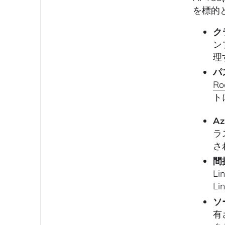
を標的
ク
ン
理
パ
Ro
ト
Az
ラ
さ
間
L
L
ソ
有