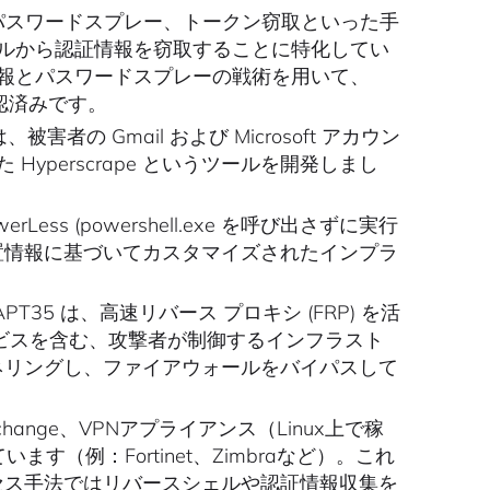
、パスワードスプレー、トークン窃取といった手
PNポータルから認証情報を窃取することに特化してい
報とパスワードスプレーの戦術を用いて、
確認済みです。
は、被害者の Gmail および Microsoft アカウン
perscrape というツールを開発しまし
erLess (powershell.exe を呼び出さずに実行
(被害者の位置情報に基づいてカスタマイズされたインプラ
APT35 は、高速リバース プロキシ (FRP) を活
 サービスを含む、攻撃者が制御するインフラスト
トンネリングし、ファイアウォールをバイパスして
change、VPNアプライアンス（Linux上で稼
す（例：Fortinet、Zimbraなど）。これ
クセス手法ではリバースシェルや認証情報収集を