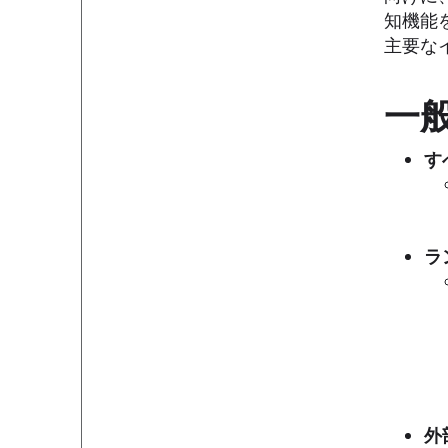
知機能
主要な
一
す
ラ
外