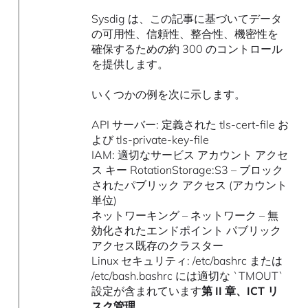
Sysdig は、この記事に基づいてデータ
の可用性、信頼性、整合性、機密性を
確保するための約 300 のコントロール
を提供します。
いくつかの例を次に示します。
API サーバー: 定義された tls-cert-file お
よび tls-private-key-file
IAM: 適切なサービス アカウント アクセ
ス キー RotationStorage:S3 – ブロック
されたパブリック アクセス (アカウント
単位)
ネットワーキング – ネットワーク – 無
効化されたエンドポイント パブリック
アクセス既存のクラスター
Linux セキュリティ: /etc/bashrc または
/etc/bash.bashrc には適切な `TMOUT`
設定が含まれています
第 II 章、ICT リ
スク管理