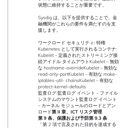
状態に維持することが重要です。
Sysdig は、以下を提供することで、金
融機関がこれらの要件を満たすのを支
援します。
ワークロード セキュリティ: 特権
Kubenetes として実行されるコンテナ:
Kubelet – 定義されたストリーミング接
続アイドル タイムアウトKubelet – 無効
な hostname-overrideKubelet – 無効な
read-only-portKubelet – 有効な make-
iptables-util- chainsKubelet – 有効な
protect-kernel-defaults
監査ログ:監査ログ イベント – ファイル
システムのマウント監査ログ イベント
– カーネル モジュールのロードとアン
ロード
第 II 章、ICT リスク管理
第 9 条、保護および予防第 9.3 条
「第 2 項で言及された目的を達成する