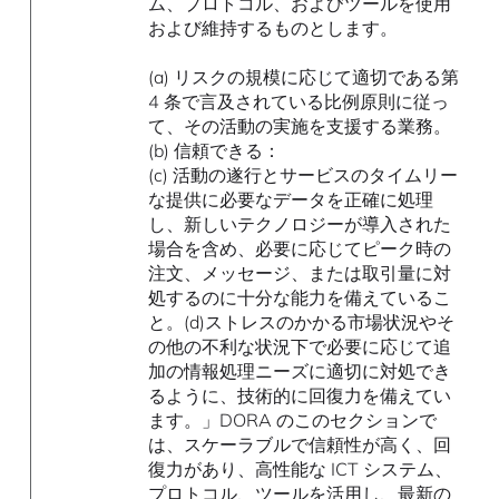
ム、プロトコル、およびツールを使用
および維持するものとします。
(a) リスクの規模に応じて適切である第
4 条で言及されている比例原則に従っ
て、その活動の実施を支援する業務。
(b) 信頼できる：
(c) 活動の遂行とサービスのタイムリー
な提供に必要なデータを正確に処理
し、新しいテクノロジーが導入された
場合を含め、必要に応じてピーク時の
注文、メッセージ、または取引量に対
処するのに十分な能力を備えているこ
と。(d)ストレスのかかる市場状況やそ
の他の不利な状況下で必要に応じて追
加の情報処理ニーズに適切に対処でき
るように、技術的に回復力を備えてい
ます。」DORA のこのセクションで
は、スケーラブルで信頼性が高く、回
復力があり、高性能な ICT システム、
プロトコル、ツールを活用し、最新の