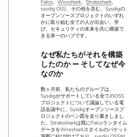
Falco
、
Wireshark
、
Stratoshark
、
sysdig OSS、その他を含む、Sysdigの
オープンソースプロジェクトのいずれ
かに取り組む全ての人が出会い、学
び、セキュリティの未来を共に構築で
きる単一のハブです。
なぜ私たちがそれを構築
したのか — そしてなぜ今
なのか
数ヶ月前、私たちのグループは、
Sysdigがサポートしている全てのOSS
プロジェクトについて議論している電
話会議中に、Sysdigオープンソースプ
ロジェクトのベン図を走り書きしまし
た。Stratosharkは既にFalcoランタイム
データをWiresharkスタイルのパケット
洞察に結び付けており、sysdig OSSが