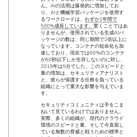
ん。AIの活用は爆発的に増加してお
り、AIと機械学習パッケージを使用す
るワークロードは、
わずか1年間で
500%成長しています。
驚くことではあ
りませんが、使用されている生成AIパ
ッケージの数は、同じ期間で2倍以上に
なっています。コンテナの短命化も加
速しており、現在では60%のコンテナ
が60秒以下しか生存しないのに対し、
2019年は5分でした。このスピードと
量の増加は、セキュリティアナリスト
と、彼らが保護する任務を負っている
組織にとって重大な影響を与えていま
す。
セキュリティコミュニティは手をこま
ねいて見ているわけではありません。
実際、多くの組織が、現代のクラウド
環境のスピードと量、そして今直面し
ている無数の脅威と戦うための標準と