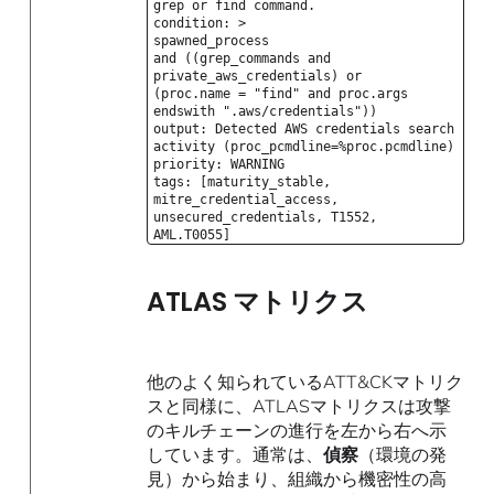
grep or find command.
condition: >
spawned_process
and ((grep_commands and
private_aws_credentials) or
(proc.name = "find" and proc.args
endswith ".aws/credentials"))
output: Detected AWS credentials search
activity (proc_pcmdline=%proc.pcmdline)
priority: WARNING
tags: [maturity_stable,
mitre_credential_access,
unsecured_credentials, T1552,
AML.T0055]
ATLAS マトリクス
他のよく知られているATT&CKマトリク
スと同様に、ATLASマトリクスは攻撃
のキルチェーンの進行を左から右へ示
しています。通常は、
偵察
（環境の発
見）から始まり、組織から機密性の高