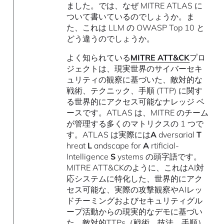
ました。では、なぜ MITRE ATLAS に
ついて書いているのでしょうか。ま
た、これは LLM の OWASP Top 10 と
どう違うのでしょうか。
よく知られている
MITRE ATT&CK
プロ
ジェクトは、現実世界のサイバーセキ
ュリティの観察に基づいた、敵対的な
戦術、テクニック、手順 (TTP) に関す
る世界的にアクセス可能なナレッジ ベ
ースです。ATLAS は、MITRE のチーム
が管理する多くのマトリクスの 1 つで
す。ATLAS は実際には
A
dversarial
T
hreat
L
andscape for
A
rtificial-
Intelligence
S
ystems の頭字語です。
MITRE ATT&CKのように、これはAI対
応システムに特化した、世界的にアク
セス可能な、実際の攻撃観察やAIレッ
ドチーミングおよびセキュリティグル
ープ活動からの現実的なデモに基づい
た、敵対的TTPs（戦術、技法、手順）