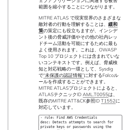
ェブアプリケーションに関連する被害
範囲を縮小することにつながります。
MITRE ATLAS で現実世界のさまざまな
敵対者の行動を理解することは、
緩和
策
の策定にも役立ちますが、インシデ
ント後の脅威評価やその他の社内レッ
ドチーム活動を可能にするために最も
よく使用されます。これは、OWASP
Top 10 プロジェクトには含まれていな
いコンテキストです。例えば、脅威検
知と対応戦略の一環として、Sysdig
で
“未保護の認証情報”
に対するFalcoル
ールを作成することができます。
MITRE ATLASプロジェクトによると、
ATLASテクニックID
AML.T0055
は、
既存のMITRE ATT&CK参照ID
T1552
に
対応しています。
- rule: Find AWS Credentials
desc: Detects attempts to search for
private keys or passwords using the