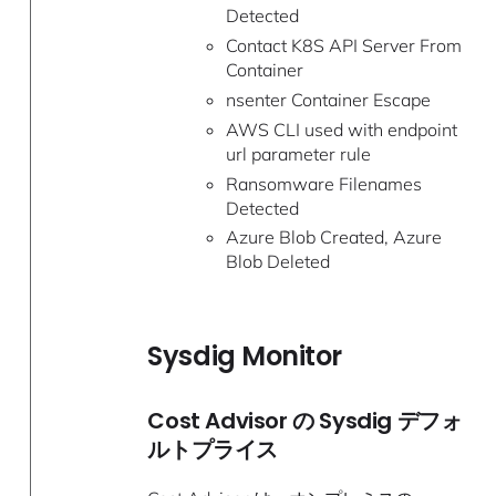
Detected
Contact K8S API Server From
Container
nsenter Container Escape
AWS CLI used with endpoint
url parameter rule
Ransomware Filenames
Detected
Azure Blob Created, Azure
Blob Deleted
Sysdig Monitor
Cost Advisor の Sysdig デフォ
ルトプライス