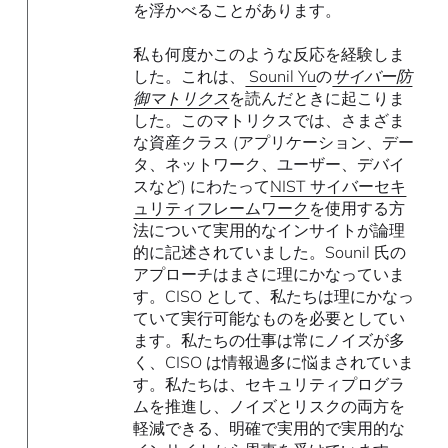
を浮かべることがあります。
私も何度かこのような反応を経験しま
した。これは、
Sounil Yu
の
サイバー防
御マトリクス
を読んだときに起こりま
した。このマトリクスでは、さまざま
な資産クラス (アプリケーション、デー
タ、ネットワーク、ユーザー、デバイ
スなど) にわたって
NIST サイバーセキ
ュリティフレームワーク
を使用する方
法について実用的なインサイトが論理
的に記述されていました。Sounil 氏の
アプローチはまさに理にかなっていま
す。CISO として、私たちは理にかなっ
ていて実行可能なものを必要としてい
ます。私たちの仕事は常にノイズが多
く、CISO は情報過多に悩まされていま
す。私たちは、セキュリティプログラ
ムを推進し、ノイズとリスクの両方を
軽減できる、明確で実用的で実用的な