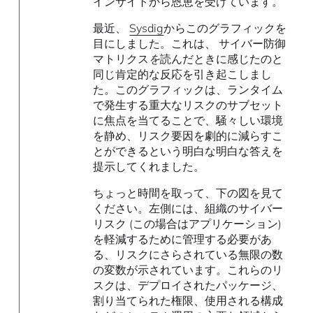
インサイトから恩恵を受けています。
最近、
Sysdig
からこのグラフィックを
目にしました。これは、 サイバー防御
マトリクス
を
読んだときに感じたのと
同じ肯定的な反応を引き起こしまし
た。このグラフィックは、ランタイム
で発生する重大なリスクのサブセット
に焦点を当てることで、騒々しい環境
を静め、リスク要因を劇的に減らすこ
とができるという明白な明白な答えを
提示してくれました。
ちょっと時間を取って、下の図を見て
ください。左側には、組織のサイバー
リスク (この場合はアプリケーション)
を軽減するために管理する必要があ
る、リスクにさらされている無限の数
の変数が示されています。これらのリ
スクは、デプロイされたパッケージ、
割り当てられた権限、使用される構成