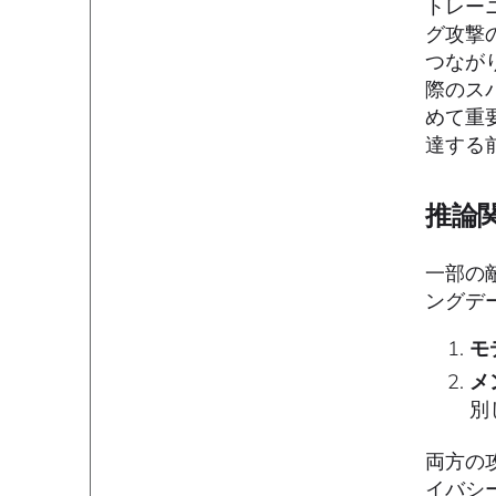
トレー
グ攻撃
つなが
際のス
めて重
達する
推論
一部の
ングデ
モ
メ
別
両方の
イバシ