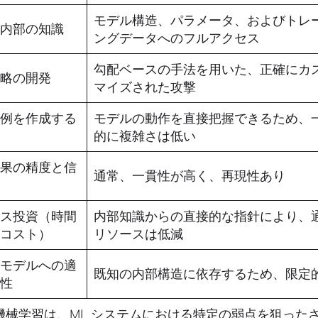
モデル構造、パラメータ、およびトレ
ル内部の知識
ングデータへのフルアクセス
勾配ベースの手法を用いた、正確にカ
戦略の開発
マイズされた攻撃
的例を作成する
モデルの動作を直接把握できるため、
さ
的に複雑さは低い
結果の精度と信
通常、一貫性が高く、再現性あり
ース投資（時間
内部知識からの直接的な指針により、
算コスト）
リソースは低減
のモデルへの適
既知の内部構造に依存するため、限定
能性
機械学習は、ML システムにおける特定の弱点を狙った