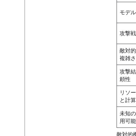
モデ
攻撃
敵対
複雑
攻撃
頼性
リソ
と計
未知
用可
敵対的