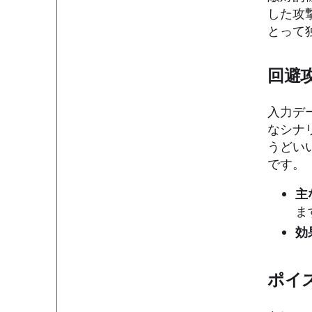
した攻
とって
回避
入力デ
なシナ
うどい
です。
主
ま
効
ポイ