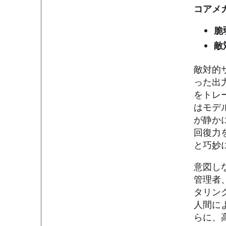
コアメ
脆
敵
敵対的
った出
をトレ
はモデ
が静か
回復力
と巧妙
意図し
管理者
タリン
人間に
らに、