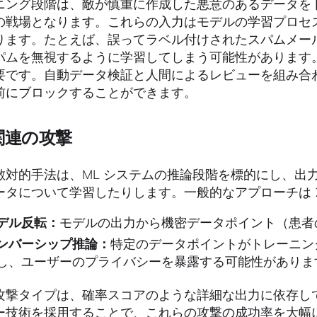
ニング段階は、敵が慎重に作成した悪意のあるデータを
の戦場となります。これらの入力はモデルの学習プロセ
ります。たとえば、誤ってラベル付けされたスパムメー
パムを無視するように学習してしまう可能性があります
要です。自動データ検証と人間によるレビューを組み合
前にブロックすることができます。
関連の攻撃
敵対的手法は、ML システムの推論段階を標的にし、出
ータについて学習したりします。一般的なアプローチは 
デル反転：
モデルの出力から機密データポイント（患者
ンバーシップ推論：
特定のデータポイントがトレーニン
し、ユーザーのプライバシーを暴露する可能性がありま
攻撃タイプは、確率スコアのような詳細な出力に依存し
ー技術を採用することで、これらの攻撃の成功率を大幅