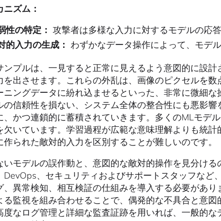
カニズム：
弱性の特定：
攻撃者は多様な入力に対するモデルの応答
対的入力の生成：
わずかなデータ操作によって、モデル
サンプルは、一見すると正常に見えるよう意図的に設計
力を出させます。これらの外乱は、画像のピクセルを数
ーニングデータに紛れ込ませるといった、非常に微細な
ルの信頼性を損ない、システム全体の整合性にも悪影響
に、かつ連鎖的に蓄積されていきます。多くのMLモデ
を欠いています。学習過程が広範な意味理解よりも統計
に作られた敵対的入力を区別することが難しいのです。
ないモデルの誤作動と、意図的な敵対的操作を見分ける
、DevOps、セキュリティおよびサポートスタッフな
グ、異常検知、相互検証の仕組みを導入する必要があり
よる監視を組み合わせることで、偶発的な不具合と意図
高度なログ管理と詳細な監査証跡を用いれば、一般的な