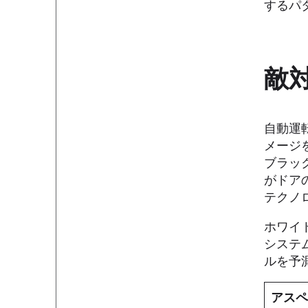
するパ
敵対
自動運
メージ
ブラッ
がドア
テクノ
ホワイ
システ
ルを予
アス