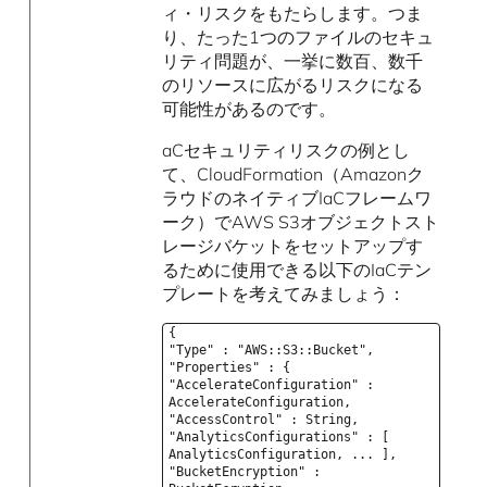
ィ・リスクをもたらします。つま
り、たった1つのファイルのセキュ
リティ問題が、一挙に数百、数千
のリソースに広がるリスクになる
可能性があるのです。
aCセキュリティリスクの例とし
て、CloudFormation（Amazonク
ラウドのネイティブIaCフレームワ
ーク）でAWS S3オブジェクトスト
レージバケットをセットアップす
るために使用できる以下のIaCテン
プレートを考えてみましょう：
{
"Type" : "AWS::S3::Bucket",
"Properties" : {
"AccelerateConfiguration" :
AccelerateConfiguration,
"AccessControl" : String,
"AnalyticsConfigurations" : [
AnalyticsConfiguration, ... ],
"BucketEncryption" :