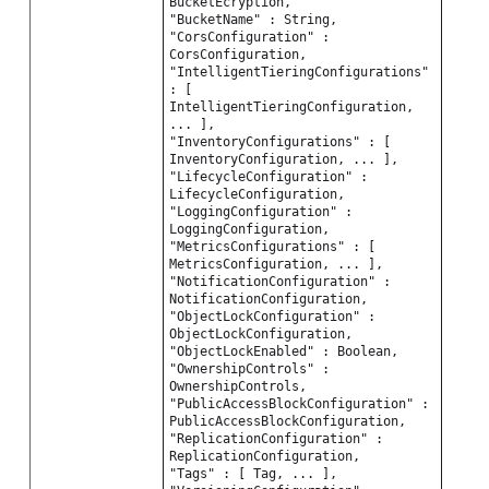
BucketEcryption,
"BucketName" : String,
"CorsConfiguration" :
CorsConfiguration,
"IntelligentTieringConfigurations"
: [
IntelligentTieringConfiguration,
... ],
"InventoryConfigurations" : [
InventoryConfiguration, ... ],
"LifecycleConfiguration" :
LifecycleConfiguration,
"LoggingConfiguration" :
LoggingConfiguration,
"MetricsConfigurations" : [
MetricsConfiguration, ... ],
"NotificationConfiguration" :
NotificationConfiguration,
"ObjectLockConfiguration" :
ObjectLockConfiguration,
"ObjectLockEnabled" : Boolean,
"OwnershipControls" :
OwnershipControls,
"PublicAccessBlockConfiguration" :
PublicAccessBlockConfiguration,
"ReplicationConfiguration" :
ReplicationConfiguration,
"Tags" : [ Tag, ... ],