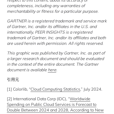
respect to this content, about its accuracy or
completeness, including any warranties of
merchantability or fitness for a particular purpose.
GARTNER is a registered trademark and service mark
of Gartner, Inc. and/or its affiliates in the U.S. and
internationally, PEER INSIGHTS is a registered
trademark of Gartner, Inc. and/or its affiliates and both
are used herein with permission. All rights reserved.
This graphic was published by Gartner, Inc. as part of
a larger research document and should be evaluated
in the context of the entire document. The Gartner
document is available
here
.
引用元
[1] Colorlib, “
Cloud Computing Statistics
,” July 2024.
[2] International Data Corp (IDC), “
Worldwide
Spending on Public Cloud Services is Forecast to
Double Between 2024 and 2028, According to New