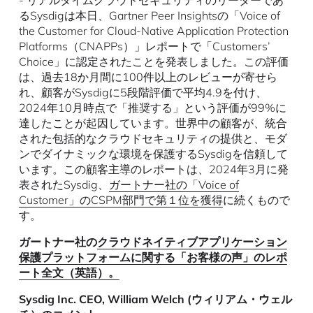
- リアルタイムクラウドセキュリティのリーダーであ
るSysdigは本日、Gartner Peer Insightsの「Voice of
the Customer for Cloud-Native Application Protection
Platforms（CNAPPs）」レポートで「Customers’
Choice」に認定されたことを発表しました。この評価
は、過去18か月間に100件以上のレビューが寄せら
れ、顧客がSysdigに5段階評価で平均4.9を付け、
2024年10月時点で「推奨する」という評価が99%に
達したことが起因しています。世界中の顧客が、統合
された包括的なクラウドセキュリティの提供と、モダ
ンでダイナミックな環境を保護するSysdigを信頼して
います。この顧客主導のレポートは、2024年3月に発
表されたSysdig、
ガートナー社の「Voice of
Customer」のCSPM部門で第１位を獲得
に続くもので
す。
ガートナー社の
クラウドネイティブアプリケーション
保護プラットフォームに関する「お客様の声」のレポ
ート全文（英語）。
Sysdig Inc. CEO, William Welch (ウィリアム・ウェル