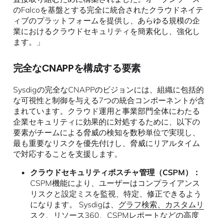
のFalcoを基盤とする完全に統合されたクラウドネイテ
ィブのプラットフォームを提供し、あらゆる規模の企
業におけるクラウドセキュリティを簡素化し、強化し
ます。」
完全なCNAPPを構成する要素
Sysdigの完全なCNAPPのビジョンには、組織に包括的
な可視性と制御を与える7つの統合コンポーネントが含
まれています。クラウド運用と事業部門全体にわたる
企業セキュリティに効果的に対処するために、以下の
要素がチームによる脅威の検知を数秒単位で実現し、
最も重要なリスクを優先付けし、脅威にリアルタイム
で対応することを支援します。
クラウドセキュリティポスチャ管理（CSPM）：
CSPM機能により、ユーザーはコンプライアンス
リスクと設定ミスを監視、特定、修正できるよう
になります。 Sysdigは、
グラフ検索、カスタムリ
スク、リソース360、CSPMレポート
などの高度