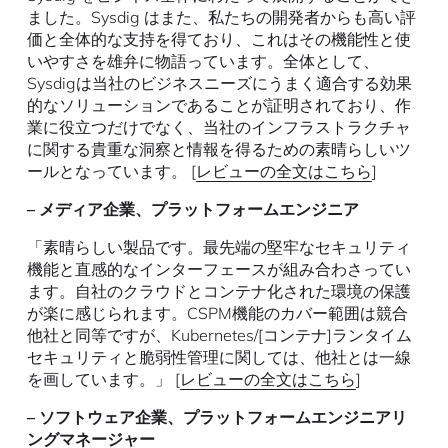
ました。Sysdig はまた、私たちの開発者からも高い評
価と全体的な支持を得ており、これはその機能性と使
いやすさを雄弁に物語っています。全体として、
Sysdigは当社のビジネスニーズにうまく適合する効果
的なソリューションであることが証明されており、作
業に役立つだけでなく、当社のインフラストラクチャ
に関する貴重な洞察と情報を得るための素晴らしいツ
ールとなっています。 [
レビューの全文はこちら
]
– メディア企業、プラットフォームエンジニア
「素晴らしい製品です。最先端の堅牢なセキュリティ
機能と直感的なインターフェースが組み合わさってい
ます。自社のクラウドとコンテナ化された環境の保護
が楽に感じられます。CSPM機能のカバー範囲は競合
他社と同等ですが、Kubernetes/[コンテナ]ランタイム
セキュリティと脆弱性管理に関しては、他社とは一線
を画しています。」 [
レビューの全文はこちら
]
– ソフトウェア企業、プラットフォームエンジニアリ
ングマネージャー