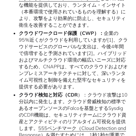
な機能を提供しており、ランタイム・インサイト
（本番環境で使用されているものを理解する）に
より、攻撃をより効果的に防止し、セキュリティ
衛生を改善することができます。
クラウドワークロード保護（CWP）：
企業の
95%近くがクラウドを利用していますが[1]、クラ
ウドサービスのグローバルな支出は、今後4年間
で倍増すると予測されています[2]。ハイブリッド
およびマルチクラウド環境の幅広いニーズに対応
するため、CNAPPは、すべてのクラウドおよびオ
ンプレミスアーキテクチャに対して、深いランタ
イム可視性と制御を備えた堅牢なセキュリティを
提供する必要があります。
クラウド検知と対応（CDR
）：クラウド攻撃は10
分以内に発生します。クラウド脅威検知の標準で
あるオープンソースのFalcoを基盤とするSysdig
のCDR機能は、セキュリティチームにクラウド資
産とアクティビティのリアルタイム可視化を提供
します。
555ベンチマーク（Cloud Detection and
Response
）を満たすためには、1秒1秒が重要で