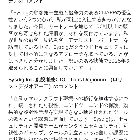
チ）のコメント
「Sysdigの顧客第一主義と競争力のあるCNAPPの優位
性という2つの点が、私が同社に入社するきっかけとな
りました。今日、ガートナーを通じて100社以上の顧
客から寄せられた評価が、それを裏付けています。私
が世界の顧客、見込み客、アナリスト、パートナーを
訪問している中で、Sysdigがクラウドセキュリティに
対して根本的に異なるアプローチを取っていることが
はっきりと分かりました。勢いのある状態で2025年を
迎えられることに興奮しています。」
Sysdig Inc. 創設者兼CTO、Loris Degioanni（ロリ
ス・デジオアー二）のコメント
「企業がマルチクラウド環境への移行を加速するにつ
れ、統一された可視性、エンドツーエンドの保護、効
果的な脆弱性管理を実現できない断片化されたツール
の数々という課題に直面しています。Sysdigは、セキ
ュリティと開発チームがランタイムセキュリティ、可
視性のギャップ、ツールの乱立といった難しい課題に
直接取り組むために構築されました。オープンソース