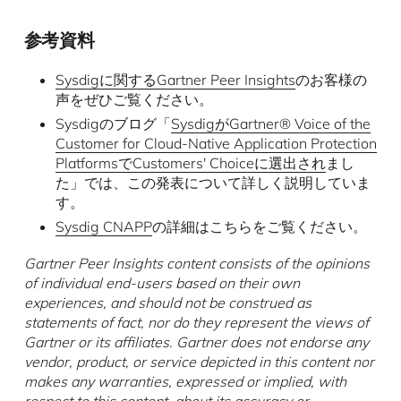
参考資料
Sysdigに関するGartner Peer Insights
のお客様の
声をぜひご覧ください。
Sysdigのブログ「
SysdigがGartner® Voice of the
Customer for Cloud-Native Application Protection
PlatformsでCustomers' Choiceに選出され
まし
た」では、この発表について詳しく説明していま
す。
Sysdig CNAPP
の詳細はこちらをご覧ください。
Gartner Peer Insights content consists of the opinions
of individual end-users based on their own
experiences, and should not be construed as
statements of fact, nor do they represent the views of
Gartner or its affiliates. Gartner does not endorse any
vendor, product, or service depicted in this content nor
makes any warranties, expressed or implied, with