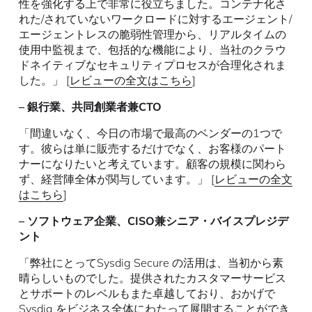
性を強化する上で非常に役立ちました。コンテナ化さ
れた/されていないワークロードに対するエージェント/
エージェントレスの脆弱性管理から、リアルタイムの
使用中監視まで、包括的な機能により、当社のクラウ
ドネイティブなセキュリティプロセスが合理化されま
した。」 [
レビューの全文はこちら
]
– 銀行業、共同創業者兼CTO
「間違いなく、今日の市場で最高のベンダーの1つで
す。彼らは単に販売するだけでなく、お客様のパート
ナーになりたいと考えています。顧客の規模に関わら
ず、経営陣全体が関与しています。」 [
レビューの全文
はこちら
]
– ソフトウェア企業、CISO兼シニア・バイスプレジデ
ント
「弊社にとってSysdig Secure の活用は、当初から素
晴らしいものでした。提供されたカスタマーサービス
とサポートのレベルもまた卓越しており、おかげで
Sysdig をビジネス全体にわたって展開することができ