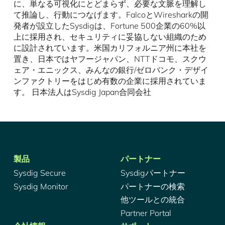
に、単なる可視化にとどまらず、必要な文脈を理解し
て推論し、行動につなげます。FalcoとWiresharkの開
発者が設立したSysdigは、Fortune 500企業の60%以
上に採用され、セキュリティに妥協しない組織のため
に設計されています。米国カリフォルニア州に本社を
置き、日本ではヤフージャパン、NTTドコモ、スクウ
ェア・エニックス、みんなの銀行/ゼロバンク・デザイ
ンファクトリーをはじめ有数の企業に採用されていま
す。 日本法人はSysdig Japan合同会社
製品
パートナー
Sysdig Secure
Sysdigパートナー
Sysdig Monitor
パートナーの検索
他ツールとの統合
Partner Portal