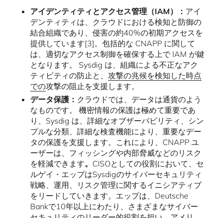
アイデンティティとアクセス管理（IAM）：
アイ
デンティティは、クラウドにおける検知と防御の
結合組織であり、侵害の約40%の初期アクセスを
提供しています[3]。包括的な CNAPP に関して
は、適切なアクセス制御を確保する上で IAM が鍵
となります。 Sysdig は、組織による不正なアク
ティビティの防止と、
攻撃の兆候を検知した時点
での
攻撃の阻止を支援します。
データ保護：
クラウドでは、データは通貨のよう
なものです。 機密情報の保護は極めて重要であ
り、Sysdig は、詳細なオブザーバビリティ、シン
プルな分類、詳細な検査機能により、重要なデー
タの保護を支援します。これにより、CNAPP ユ
ーザーは、フィッシングや内部脅威などのリスク
を軽減できます
。
CISOとしての役割において、セ
ルゲイ・エップはSysdigのサイバーセキュリティ
戦略、運用、リスク管理に関するイニシアティブ
をリードしていきます。エップは、Deutsche
Bankで10年以上にわたり、さまざまなサイバー
セキュリティのリーダー的役割を担い、アメリ