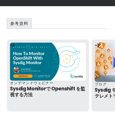
参考資料
Sysdig Monitorで Openshift を監視する方法
オンデマンドウェビナー
Sysdig
ブログ
Sysdig Monitorで Openshift を監
Sysdig
視する方法
テレメトリ