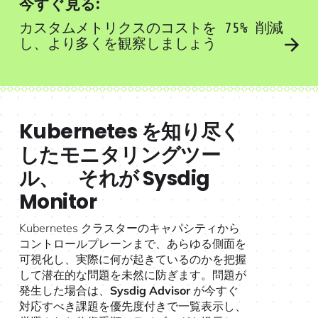
今すぐ見る:
Meet the only benchmark for cloud security
カスタムメトリクスのコストを 75% 削減
し、より多くを観察しましょう
Kubernetes を知り尽く
したモニタリングツー
ル、 それが Sysdig
Monitor
Kubernetes クラスターのキャパシティから
コントロールプレーンまで、あらゆる側面を
可視化し、実際に何が起きているのかを把握
して潜在的な問題を未然に防ぎます。問題が
発生した場合は、
Sysdig Advisor
が今すぐ
対応すべき課題を優先度付きで一覧表示し、