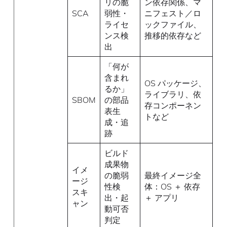
リの脆
ン依存関係、マ
SCA
弱性・
ニフェスト／ロ
ライセ
ックファイル、
ンス検
推移的依存など
出
「何が
含まれ
OS パッケージ、
るか」
ライブラリ、依
SBOM
の部品
存コンポーネン
表生
トなど
成・追
跡
ビルド
成果物
イメ
の脆弱
最終イメージ全
ージ
性検
体：OS ＋ 依存
スキ
出・起
＋ アプリ
ャン
動可否
判定