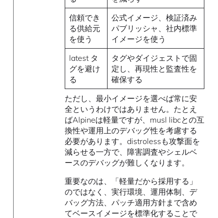
信頼でき
公式イメージ、検証済み
る供給元
パブリッシャ、社内標準
を使う
イメージを使う
latest タ
タグやダイジェストで固
グを避け
定し、再現性と監査性を
る
確保する
ただし、最小イメージを選べば常に安
全というわけではありません。たとえ
ばAlpineは軽量ですが、musl libcとの互
換性や運用上のデバッグ性を考慮する
必要があります。distrolessも攻撃面を
減らせる一方で、障害調査やシェルベ
ースのデバッグが難しくなります。
重要なのは、「軽量だから採用する」
のではなく、実行環境、運用体制、デ
バッグ方法、パッチ適用方針まで含め
てベースイメージを標準化することで