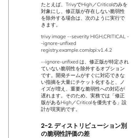
たとえば、TrivyでHigh／Criticalのみを
対象にし、修正版が存在しない脆弱性
を除外する場合は、次のように実行で
きます。
trivy image --severity HIGH,CRITICAL -
-ignore-unfixed
registry.example.com/api:v1.4.2
--ignore-unfixed は、修正版が特定され
ていない脆弱性を除外するオプション
です。開発チームがすぐに対応できな
い指摘を大量にチケット化すると、ノ
イズが増え、重要な脆弱性への対応が
遅れます。そのため、実務では「修正
版があるHigh／Criticalを優先する」設
計が現実的です。
2-2. ディストリビューション別
の脆弱性評価の差