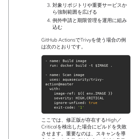
対象リポジトリや重要サービスか
ら強制範囲を広げる
例外申請と期限管理を運用に組み
込む
GitHub ActionsでTrivyを使う場合の例
は次のとおりです。
run
uses
: aquasecurity/trivy-
with
severity
    ignore-unfixed: 
true
    exit-code: 
'1'
ここでは、修正版が存在するHigh／
Criticalを検出した場合にビルドを失敗
させます。重要なのは、スキャンを導