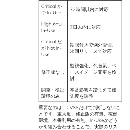
Critical か
72時間以内に対応
つ In-Use
High かつ
7日以内に対応
In-Use
Critical だ
期限付きで例外管理、
が Not In-
次回リリースで対応
Use
監視強化、代替策、ベ
修正版なし
ースイメージ変更を検
討
開発・検証
本番影響を踏まえて優
環境のみ
先度を調整
重要なのは、CVSSだけで判断しないこ
とです。重大度、修正版の有無、稼働
環境、本番利用の有無、In-Useかどう
かを組み合わせることで、実際のリス