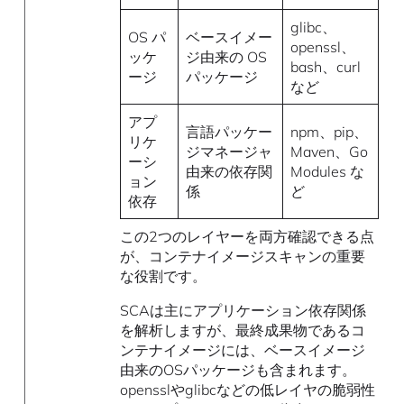
glibc、
OS パ
ベースイメー
openssl、
ッケ
ジ由来の OS
bash、curl
ージ
パッケージ
など
アプ
言語パッケー
npm、pip、
リケ
ジマネージャ
Maven、Go
ーシ
由来の依存関
Modules な
ョン
係
ど
依存
この2つのレイヤーを両方確認できる点
が、コンテナイメージスキャンの重要
な役割です。
SCAは主にアプリケーション依存関係
を解析しますが、最終成果物であるコ
ンテナイメージには、ベースイメージ
由来のOSパッケージも含まれます。
opensslやglibcなどの低レイヤの脆弱性