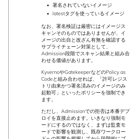
署名されていないイメージ
latestタグを使っているイメージ
なお、署名検証は厳密にはイメージス
キャンそのものではありませんが、イ
メージの出自と改ざん有無を確認する
サプライチェーン対策として、
Admission段階でスキャン結果と組み合
わせる価値があります。
KyvernoやGatekeeperなどのPolicy as
Codeと組み合わせれば、「許可レジス
トリ由来かつ署名済みのイメージのみ
起動可」といったポリシーを強制でき
ます。
ただし、Admissionでの拒否は本番デプ
ロイを直接止めます。いきなり強制モ
ードにするのではなく、まずは監査モ
ードで影響を観測し、既存ワークロー
ドへの影響を把握してから段階的にブ