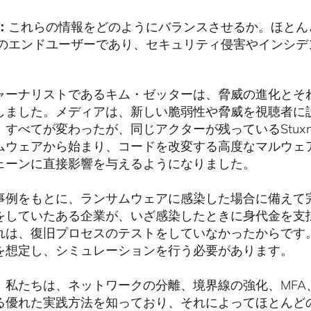
：
これらの情報をどのようにバランスさせるか。ほとん
のエンドユーザーであり、セキュリティ侵害やインシデ
ャーナリストであるキム・ゼッターは、脅威の進化とそ
しました。メディアは、新しい脆弱性や脅威を視聴者に
、すべてが変わったが、同じアクターが残っているStux
ムウェアから始まり、コードを改変する高度なマルウェアへと
ェーンに直接影響を与えるようになりました。
事例をもとに、ランサムウェアに感染した場合に備えて
をしていたある企業が、いざ感染したときに身代金を支
れは、復旧プロセスのテストをしていなかったからです
を想定し、シミュレーションを行う必要があります。
、私たちは、ネットワークの分離、境界線の強化、MFA
る優れた実践方法を知っており、それによってほとんど