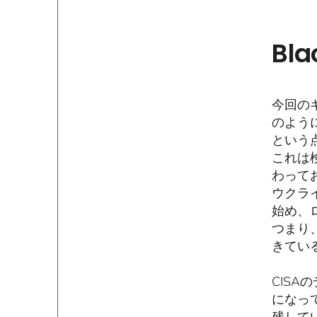
Bla
今回の
のよう
という
これは
わって
ウクラ
始め、
つまり
きてい
CISA
になってい
残して