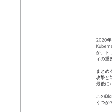
2020
Kube
が、ト
ィの重
まとめ
攻撃と
最後に
このB
くつか