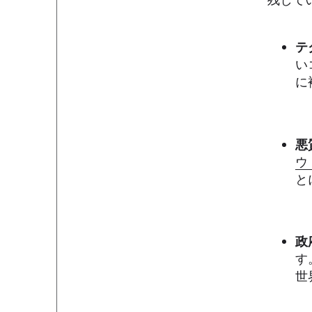
テ
い
に
悪
ウ
と
政
す
世