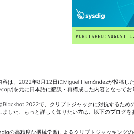
PUBLISHED:
AUGUST 1
は、2022年8月12日にMiguel Hernándezが投稿したブログ(ht
-recap/)を元に日本語に翻訳・再構成した内容となって
igはBlackhat 2022で、クリプトジャックに対抗す
しました。もっと詳しく知りたい方は、以下のブログを
ysdigの高精度な機械学習によるクリプトジャッキング