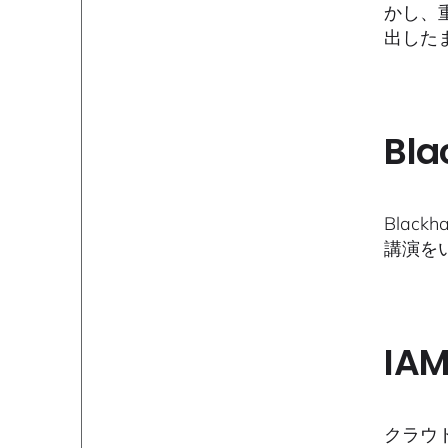
かし、
出した
Bl
Blac
講演を
IA
クラウ