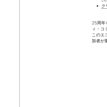
ク
25周年
ィ・コ
このエ
加者が