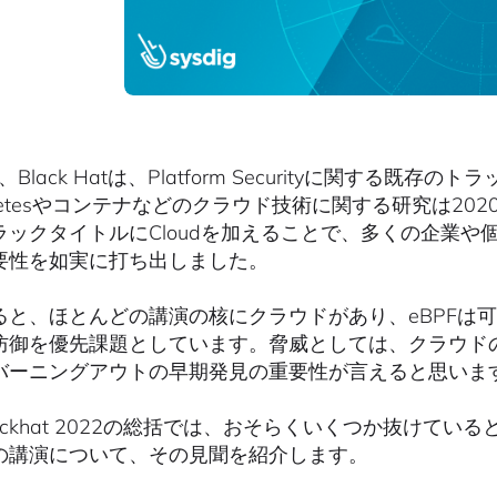
年、Black Hatは、Platform Securityに関する既
rnetesやコンテナなどのクラウド技術に関する研究は202
ラックタイトルにCloudを加えることで、多くの企業
要性を如実に打ち出しました。
ると、ほとんどの講演の核にクラウドがあり、eBPFは
防御を優先課題としています。脅威としては、クラウド
バーニングアウトの早期発見の重要性が言えると思いま
lackhat 2022の総括では、おそらくいくつか抜けて
の講演について、その見聞を紹介します。