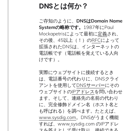
DNSとは何か？
ご存知のように、
DNSはDomain Name
Systemの略称です。
1987年にPaul
Mockapetrisによって最初に
定義
され、
その後、45以上（！）の
RFC
によって
拡張されたDNSは、インターネットの
電話帳です（電話帳を覚えている人向
けです）。
実際にウェブサイトに接続するとき
は、電話番号の代わりに、DNSクライ
アントを使用して
DNSサーバー
にその
ウェブサイトの
IPアドレス
を問い合わせ
ます。そして、連絡先の名前の代わり
に、完全修飾ドメイン名（ホスト名と
も呼ばれる）を調べます。たとえば、
www.sysdig.com
。DNSがうまく機能
すれば、www
.
sysdig.com のIPアドレ
スを答えとして受け取り、接続できる