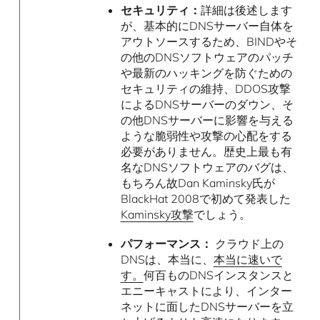
セキュリティ：
詳細は後述します
が、基本的にDNSサーバー自体を
アウトソースするため、BINDやそ
の他のDNSソフトウェアのパッチ
や最新のハッキングを防ぐための
セキュリティの維持、DDOS攻撃
によるDNSサーバーのダウン、そ
の他DNSサーバーに影響を与える
ような脆弱性や攻撃の心配をする
必要がありません。歴史上最も有
名なDNSソフトウェアのバグは、
もちろん故Dan Kaminsky氏が
BlackHat 2008で初めて発表した
Kaminsky攻撃
でしょう。
パフォーマンス：
クラウド上の
DNSは、本当に、
本当に速いで
す。
何百ものDNSインスタンスと
エニーキャストにより、インター
ネットに面したDNSサーバーを立