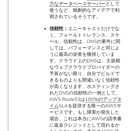
力なデータベースサーバー
として
使うなど、独創的なアイデアで利
用されているそうです。
信頼性：
エニーキャストだけでな
く、フォールトトレランス、スケ
ール、信頼性は、DNSの要件に関
しては、パフォーマンスと同じよ
うに最高の栄誉を獲得していま
す。クラウド上のDNSは、大規模
なウェブクラウドプロバイダーの
予算がない限り、自分でビルドで
きるものよりも間違いなく信頼性
が高くなります。ホスティングさ
れたDNSの信頼性の一例として、
AWS Route53は
100%のアップタ
イム
SLAを提供する唯一のAWSサ
ービスです。もし障害が発生した
場合、これは本当にAWSの請求書
に返金クレジットとして現れるか