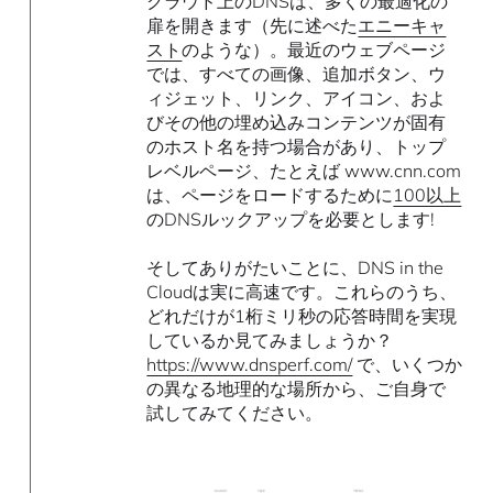
クラウド上のDNSは、多くの最適化の
扉を開きます（先に述べた
エニーキャ
スト
のような）。最近のウェブページ
では、すべての画像、追加ボタン、ウ
ィジェット、リンク、アイコン、およ
びその他の埋め込みコンテンツが固有
のホスト名を持つ場合があり、トップ
レベルページ、たとえば www.cnn.com
は、ページをロードするために
100以上
のDNSルックアップを必要とします!
そしてありがたいことに、DNS in the
Cloudは実に高速です。これらのうち、
どれだけが1桁ミリ秒の応答時間を実現
しているか見てみましょうか？
https://www.dnsperf.com/
で、いくつか
の異なる地理的な場所から、ご自身で
試してみてください。