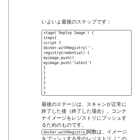
いよいよ最後のステップです：
stage('Deploy Image') {
steps{
script {
docker.withRegistry('',
registryCredential) {
myimage.push()
myimage.push('latest')
}
}
}
}
}
}
最後のステージは、スキャンが正常に
終了した後（終了した場合）、コンテ
ナイメージをレジストリにプッシュす
るためのものです。
関数は、イメージ
docker.withRegistry
をプッシュする先のレジストリ（この