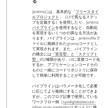
る
Jenkinsには、基本的な「
フリースタイ
ルプロジェクト
」（UIで異なるステッ
プを定義する）を使用したり、Jenkins
パイプライン
を使用するなど、自動化
を実現するいくつかの異なる方法があ
ります。パイプラインは、Jenkinsfileフ
ァイルに格納されたgroovyコードとし
て実現されます。また、パイプライン
の構文には
「宣言型」と「スクリプト
型」
の2種類があり、UIに直接コード化
するか、アプリケーションコードその
ものと一緒にコードリポジトリに保存
して簡単に利用することが可能です。
パイプラインはパラメータ化して必要
に応じてより複雑にすることができま
すが、このブログ記事で使用している
ワークフロー例（
sysdiglabs/secure-
inline-scan-examples
リポジトリに格