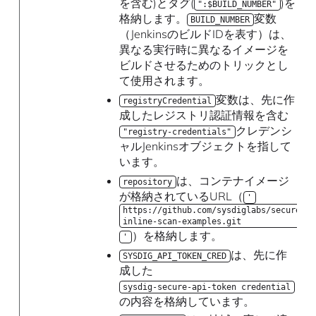
を含む)とタグ(
)を
":$BUILD_NUMBER"
格納します。
変数
BUILD_NUMBER
（JenkinsのビルドIDを表す）は、
異なる実行時に異なるイメージを
ビルドさせるためのトリックとし
て使用されます。
変数は、先に作
registryCredential
成したレジストリ認証情報を含む
クレデンシ
"registry-credentials"
ャルJenkinsオブジェクトを指して
います。
は、コンテナイメージ
repository
が格納されているURL（
'
https://github.com/sysdiglabs/secure-
inline-scan-examples.git
）を格納します。
'
は、先に作
SYSDIG_API_TOKEN_CRED
成した
sysdig-secure-api-token credential
の内容を格納しています。