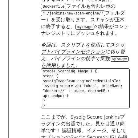
ファイルも含むレポの
Dockerfile
フォルダ
"./jenkins/new-scan-engine/"
ー）を受け取ります。スキャンが正常
に終了すると、
の結果がコンテ
myimage
ナレジストリにプッシュされます。
今回は、スクリプトを使用して
スクリ
プトパイプラインセクション
に切り替
え、パイプラインの後半で変数
myimage
を活用しました。
stage('Scanning Image') {
steps {
sysdigImageScan engineCredentialsId:
'sysdig-secure-api-token', imageName:
"docker://" + image, engineURL:
api_endpoint
}
}
ここまでが、Sysdig Secure Jenkinsプ
ラグインの出番でした。見た目通り簡
単です！ 認証情報、イメージ、そして
オプションのSysdig SecureのURL
を指