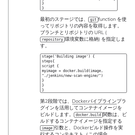
}
}
最初のステージでは、
function を使
git
ってリポジトリの内容を取得します。
ブランチとリポジトリの URL (
環境変数に格納) を指定しま
repository
す。
stage('Building image') {
steps{
script {
myimage = docker.build(image,
"./jenkins/new-scan-engine/")
}
}
}
第2段階では、
Dockerパイプライン
プラ
グインを活用してコンテナイメージを
ビルドします。
関数は、ビ
docker.build
ルドするコンテナイメージを指定する
引数と、Dockerビルド操作を実
image
行するコンテキスト（この場合、