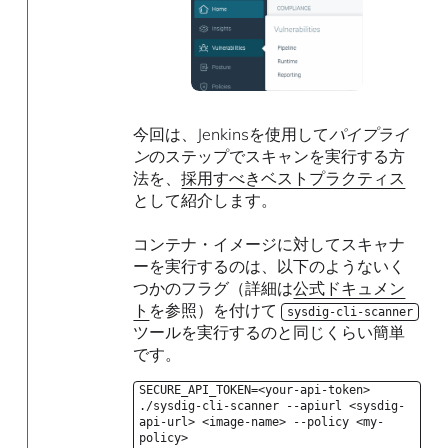
今回は、Jenkinsを使用して
パイプライ
ン
のステップでスキャンを実行する方
法を、
採用すべきベストプラクティス
として紹介します。
コンテナ・イメージに対してスキャナ
ーを実行するのは、以下のようないく
つかのフラグ（詳細は
公式ドキュメン
ト
を参照）を付けて
sysdig-cli-scanner
ツールを実行するのと同じくらい簡単
です。
SECURE_API_TOKEN=<your-api-token>
./sysdig-cli-scanner --apiurl <sysdig-
api-url> <image-name> --policy <my-
policy>