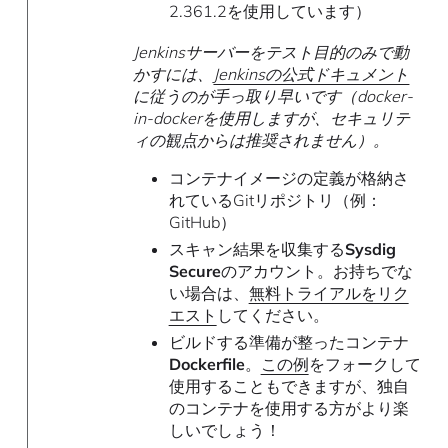
2.361.2を使用しています）
Jenkinsサーバーをテスト目的のみで動
かすには、
Jenkinsの公式ドキュメント
に従うのが手っ取り早いです（docker-
in-dockerを使用しますが、セキュリテ
ィの観点からは推奨されません）。
コンテナイメージの定義が格納さ
れているGitリポジトリ（例：
GitHub）
スキャン結果を収集する
Sysdig
Secure
のアカウント。お持ちでな
い場合は、
無料トライアルをリク
エスト
してください。
ビルドする準備が整ったコンテナ
Dockerfile
。
この例
をフォークして
使用することもできますが、独自
のコンテナを使用する方がより楽
しいでしょう！