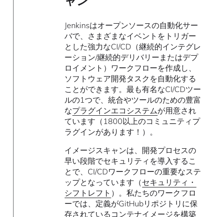
ャン
Jenkinsはオープンソースの自動化サー
バで、さまざまなイベントをトリガー
とした強力なCI/CD（継続的インテグレ
ーション/継続的デリバリーまたはデプ
ロイメント）ワークフローを作成し、
ソフトウェア開発タスクを自動化する
ことができます。最も有名なCI/CDツー
ルの1つで、統合やツールのための豊富
な
プラグインエコシステム
が用意され
ています（1800以上のコミュニティプ
ラグインがあります！）。
イメージスキャンは、開発プロセスの
早い段階でセキュリティを導入するこ
とで、CI/CDワークフローの重要なステ
ップとなっています（
セキュリティ・
シフトレフト
）。私たちのワークフロ
ーでは、定義がGitHubリポジトリに保
存されているコンテナイメージを構築