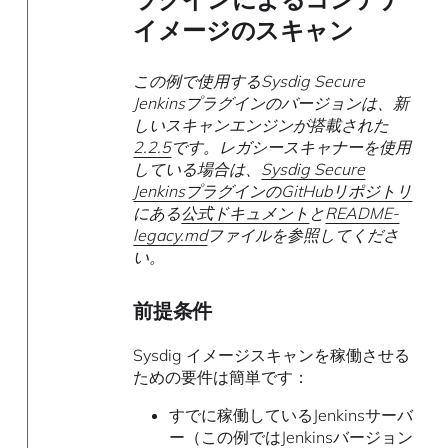
イメージのスキャン
この例で使用するSysdig Secure
Jenkinsプラグインのバージョンは、新
しいスキャンエンジンが搭載された
2.2.5
です。レガシースキャナーを使用
している場合は、
Sysdig Secure
JenkinsプラグインのGitHubリポジトリ
にある
公式ドキュメント
と
README-
legacy.md
ファイルを参照してくださ
い。
前提条件
Sysdig イメージスキャンを稼働させる
ための要件は簡単です：
すでに稼働しているJenkinsサーバ
ー（この例ではJenkinsバージョン