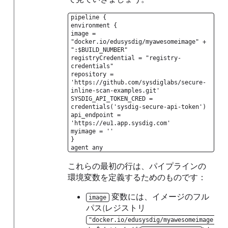
pipeline {
environment {
image =
"docker.io/edusysdig/myawesomeimage" +
":$BUILD_NUMBER"
registryCredential = "registry-
credentials"
repository =
'https://github.com/sysdiglabs/secure-
inline-scan-examples.git'
SYSDIG_API_TOKEN_CRED =
credentials('sysdig-secure-api-token')
api_endpoint =
'https://eu1.app.sysdig.com'
myimage = ''
}
agent any
これらの最初の行は、パイプラインの
環境変数を定義するためのものです：
変数には、イメージのフル
image
パス(レジストリ
"docker.io/edusysdig/myawesomeimage"