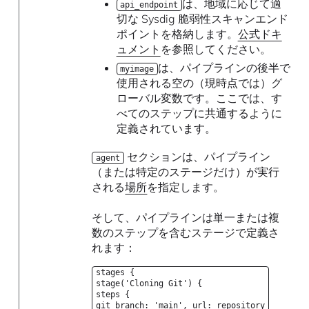
は、地域に応じて適
api_endpoint
切な Sysdig 脆弱性スキャンエンド
ポイントを格納します。
公式ドキ
ュメント
を参照してください。
は、パイプラインの後半で
myimage
使用される空の（現時点では）グ
ローバル変数です。ここでは、す
べてのステップに共通するように
定義されています。
セクションは、パイプライン
agent
（または特定のステージだけ）が実行
される
場所
を指定します。
そして、パイプラインは単一または複
数のステップを含むステージで定義さ
れます：
stages {
stage('Cloning Git') {
steps {
git branch: 'main', url: repository