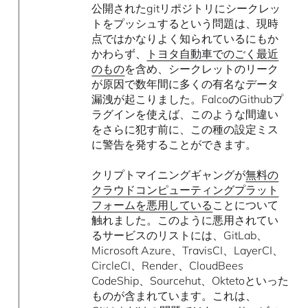
公開されたgitリポジトリにシークレッ
トをプッシュするという問題は、現時
点ではかなりよく知られているにもか
かわらず、
トヨタ自動車でのごく最近
のもの
を含め、シークレットのリーク
が原因で数年間に多くの有名なデータ
漏洩が起こりました。FalcoのGithubプ
ラグインを使えば、このような間違い
をさらに犯す前に、この種の設定ミス
に警告を発することができます。
クリプトマイニングギャングが
無料の
クラウドコンピューティングプラット
フォームを悪用している
ことについて
触れました。このように悪用されてい
るサービスのリストには、GitLab、
Microsoft Azure、TravisCI、LayerCI、
CircleCI、Render、CloudBees
CodeShip、Sourcehut、Oktetoといった
ものが含まれています。これは、