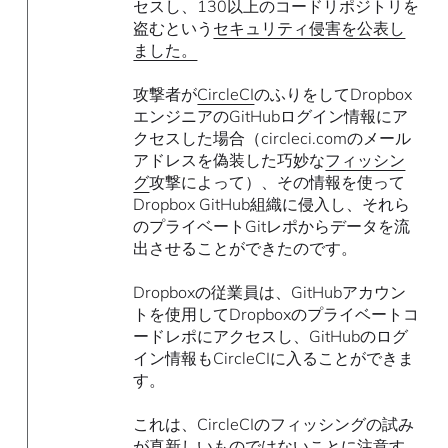
セスし、130以上のコードリポジトリを
盗むという
セキュリティ侵害を公表し
ました。
攻撃者が
CircleCI
のふりをしてDropbox
エンジニアのGitHubログイン情報にア
クセスした場合（circleci.comのメール
アドレスを偽装した巧妙な
フィッシン
グ
攻撃によって）、その情報を使って
Dropbox GitHub組織に侵入し、それら
のプライベートGitレポからデータを流
出させることができたのです。
Dropboxの従業員は、GitHubアカウン
トを使用してDropboxのプライベートコ
ードレポにアクセスし、GitHubのログ
イン情報もCircleCIに入ることができま
す。
これは、CircleCIのフィッシングの試み
が真新しいものではないことに注意す