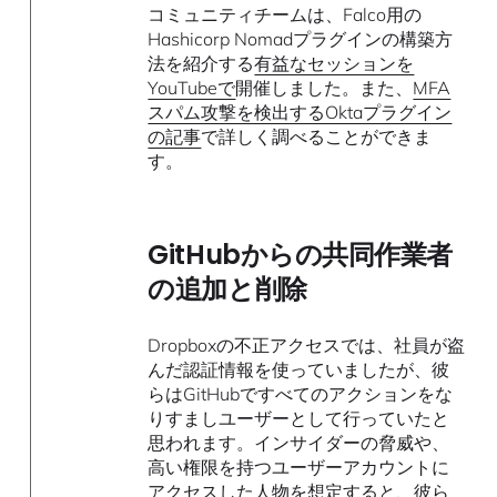
コミュニティチームは、Falco用の
Hashicorp Nomadプラグインの構築方
法を紹介する
有益なセッションを
YouTubeで
開催しました。また、
MFA
スパム攻撃を検出するOktaプラグイン
の記事
で詳しく調べることができま
す。
GitHubからの共同作業者
の追加と削除
Dropboxの不正アクセスでは、社員が盗
んだ認証情報を使っていましたが、彼
らはGitHubですべてのアクションをな
りすましユーザーとして行っていたと
思われます。インサイダーの脅威や、
高い権限を持つユーザーアカウントに
アクセスした人物を想定すると、彼ら