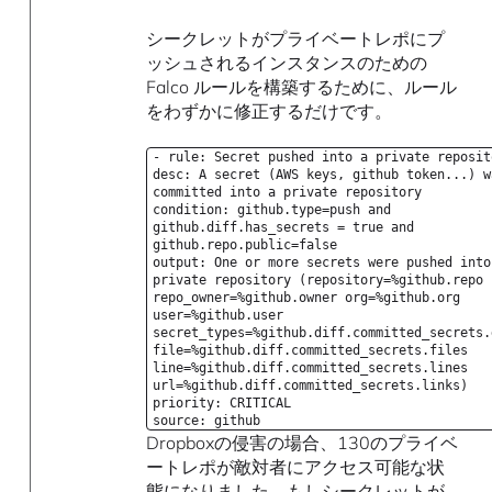
シークレットがプライベートレポにプ
ッシュされるインスタンスのための
Falco ルールを構築するために、ルール
をわずかに修正するだけです。
- rule: Secret pushed into a private reposit
desc: A secret (AWS keys, github token...) w
committed into a private repository
condition: github.type=push and
github.diff.has_secrets = true and
github.repo.public=false
output: One or more secrets were pushed into
private repository (repository=%github.repo
repo_owner=%github.owner org=%github.org
user=%github.user
secret_types=%github.diff.committed_secrets.
file=%github.diff.committed_secrets.files
line=%github.diff.committed_secrets.lines
url=%github.diff.committed_secrets.links)
priority: CRITICAL
source: github
Dropboxの侵害の場合、130のプライベ
ートレポが敵対者にアクセス可能な状
態になりました。もしシークレットが