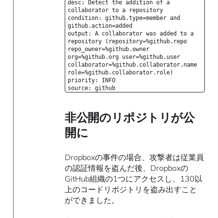
desc: Detect the addition of a
collaborator to a repository
condition: github.type=member and
github.action=added
output: A collaborator was added to a
repository (repository=%github.repo
repo_owner=%github.owner
org=%github.org user=%github.user
collaborator=%github.collaborator.name
role=%github.collaborator.role)
priority: INFO
source: github
非公開のリポジトリが公
開に
Dropboxの事件の場合、攻撃者は従業員
の認証情報を盗んだ後、Dropboxの
GitHub組織の1つにアクセスし、130以
上のコードリポジトリを盗み出すこと
ができました。