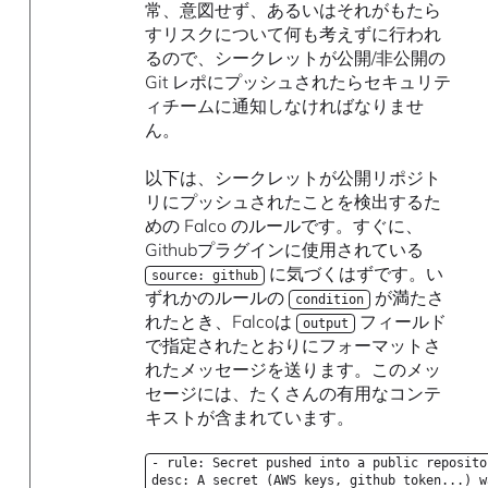
常、意図せず、あるいはそれがもたら
すリスクについて何も考えずに行われ
るので、シークレットが公開/非公開の
Git レポにプッシュされたらセキュリテ
ィチームに通知しなければなりませ
ん。
以下は、シークレットが公開リポジト
リにプッシュされたことを検出するた
めの Falco のルールです。すぐに、
Githubプラグインに使用されている
に気づくはずです。い
source: github
ずれかのルールの
が満たさ
condition
れたとき、Falcoは
フィールド
output
で指定されたとおりにフォーマットさ
れたメッセージを送ります。このメッ
セージには、たくさんの有用なコンテ
キストが含まれています。
- rule: Secret pushed into a public reposito
desc: A secret (AWS keys, github token...) w