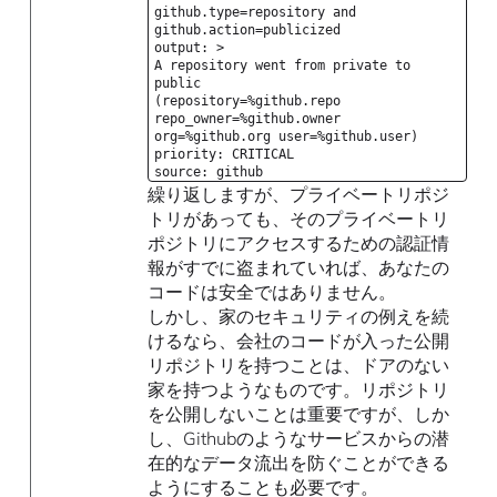
github.type=repository and
github.action=publicized
output: >
A repository went from private to
public
(repository=%github.repo
repo_owner=%github.owner
org=%github.org user=%github.user)
priority: CRITICAL
source: github
繰り返しますが、プライベートリポジ
トリがあっても、そのプライベートリ
ポジトリにアクセスするための認証情
報がすでに盗まれていれば、あなたの
コードは安全ではありません。
しかし、家のセキュリティの例えを続
けるなら、会社のコードが入った公開
リポジトリを持つことは、ドアのない
家を持つようなものです。リポジトリ
を公開しないことは重要ですが、しか
し、Githubのようなサービスからの潜
在的なデータ流出を防ぐことができる
ようにすることも必要です。