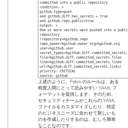
committed into a public repository
condition: >
github.type=push
and github.diff.has_secrets = true
and github.repo.public=true
output: >
One or more secrets were pushed into a publi
repository
(repository=%github.repo
repo_owner=%github.owner org=%github.org
user=%github.user
secret_types=%github.diff.committed_secrets.
file=%github.diff.committed_secrets.files
line=%github.diff.committed_secrets.lines
url=%github.diff.committed_secrets.links)
priority: CRITICAL
source: github
上述のように、Falco のルールは、ある
程度人間にとって読みやすい YAML フ
ォーマットを提供します。そのため、
セキュリティチームがこれらの YAML
ファイルをカスタマイズしたり、特定
のビジネスニーズに合わせて新しいも
のを作成したりするのは、むしろ簡単
なことなのです。