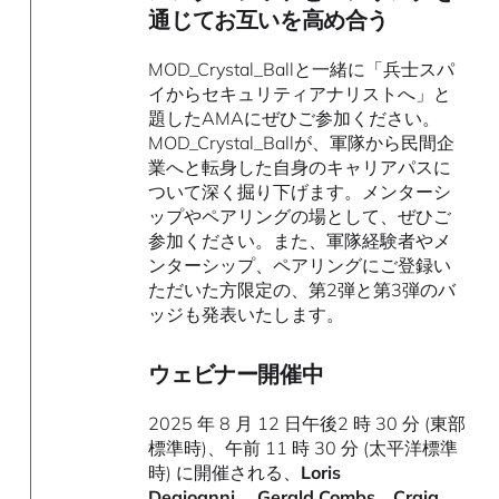
通じてお互いを高め合う
MOD_Crystal_Ballと一緒に「兵士スパ
イからセキュリティアナリストへ」と
題したAMAにぜひご参加ください。
MOD_Crystal_Ballが、軍隊から民間企
業へと転身した自身のキャリアパスに
ついて深く掘り下げます。メンターシ
ップやペアリングの場として、ぜひご
参加ください。また、軍隊経験者やメ
ンターシップ、ペアリングにご登録い
ただいた方限定の、第2弾と第3弾のバ
ッジも発表いたします。
ウェビナー開催中
2025 年 8 月 12 日午後2 時 30 分 (東部
標準時)、午前 11 時 30 分 (太平洋標準
時) に開催される、
Loris
Degioanni、
Gerald Combs
、
Craig