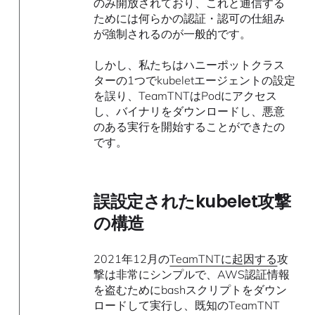
のみ開放されており、これと通信する
ためには何らかの認証・認可の仕組み
が強制されるのが一般的です。
しかし、私たちはハニーポットクラス
ターの1つでkubeletエージェントの設定
を誤り、TeamTNTはPodにアクセス
し、バイナリをダウンロードし、悪意
のある実行を開始することができたの
です。
誤設定されたkubelet攻撃
の構造
2021年12月の
TeamTNTに起因する
攻
撃は非常にシンプルで、AWS認証情報
を盗むためにbashスクリプトをダウン
ロードして実行し、既知のTeamTNT