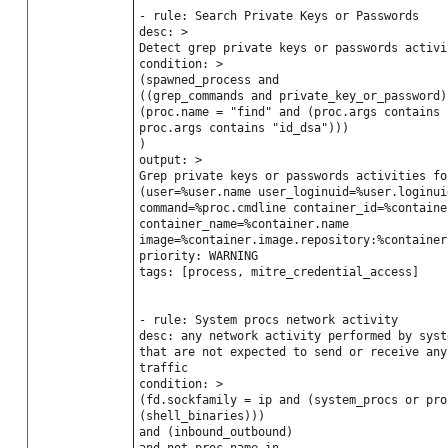
- rule: Search Private Keys or Passwords
desc: >
Detect grep private keys or passwords activi
condition: >
(spawned_process and
((grep_commands and private_key_or_password)
(proc.name = "find" and (proc.args contains 
proc.args contains "id_dsa")))
)
output: >
Grep private keys or passwords activities fo
(user=%user.name user_loginuid=%user.loginui
command=%proc.cmdline container_id=%containe
container_name=%container.name
image=%container.image.repository:%container
priority: WARNING
tags: [process, mitre_credential_access]
- rule: System procs network activity
desc: any network activity performed by syst
that are not expected to send or receive any
traffic
condition: >
(fd.sockfamily = ip and (system_procs or pro
(shell_binaries)))
and (inbound_outbound)