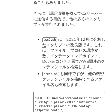
ることもありました。
さらに、認証情報を盗んでC2サーバー
に送信する目的で、他の多くのスクリ
プトが実行されました。
は、2021年12月に
分析し
aws2.sh
た
スクリプトの改良版です。これ
は、ファイル、プロセス環境変
数、メタデータエンドポイント、
Dockerコンテナ層でAWS関連のク
レデンシャルを検索します。
も同様ですが、他の機密
creds.sh
クレデンシャルを格納できるファ
イル名も検索します。
CRED_FILE_NAMES=("credentials" "cloud"
".s3cfg" ".passwd-s3fs" "authinfo2"
".s3backer_passwd" ".s3b_config"
"s3proxy.conf" \