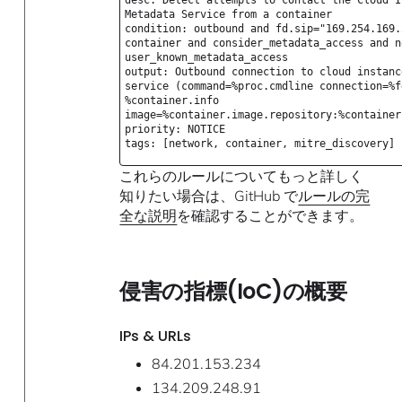
desc: Detect attempts to contact the Cloud I
Metadata Service from a container
condition: outbound and fd.sip="169.254.169.
container and consider_metadata_access and n
user_known_metadata_access
output: Outbound connection to cloud instanc
service (command=%proc.cmdline connection=%f
%container.info
image=%container.image.repository:%container
priority: NOTICE
tags: [network, container, mitre_discovery]
これらのルールについてもっと詳しく
知りたい場合は、GitHub で
ルールの完
全な説明
を確認することができます。
侵害の指標(IoC)の概要
IPs & URLs
84.201.153.234
134.209.248.91