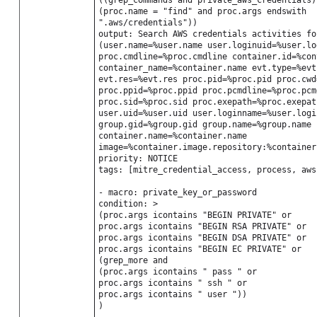
((grep_commands and private_aws_credentials)
(proc.name = "find" and proc.args endswith
".aws/credentials"))
output: Search AWS credentials activities fo
(user.name=%user.name user.loginuid=%user.lo
proc.cmdline=%proc.cmdline container.id=%con
container_name=%container.name evt.type=%evt
evt.res=%evt.res proc.pid=%proc.pid proc.cwd
proc.ppid=%proc.ppid proc.pcmdline=%proc.pcm
proc.sid=%proc.sid proc.exepath=%proc.exepat
user.uid=%user.uid user.loginname=%user.logi
group.gid=%group.gid group.name=%group.name
container.name=%container.name
image=%container.image.repository:%container
priority: NOTICE
tags: [mitre_credential_access, process, aws
- macro: private_key_or_password
condition: >
(proc.args icontains "BEGIN PRIVATE" or
proc.args icontains "BEGIN RSA PRIVATE" or
proc.args icontains "BEGIN DSA PRIVATE" or
proc.args icontains "BEGIN EC PRIVATE" or
(grep_more and
(proc.args icontains " pass " or
proc.args icontains " ssh " or
proc.args icontains " user "))
)