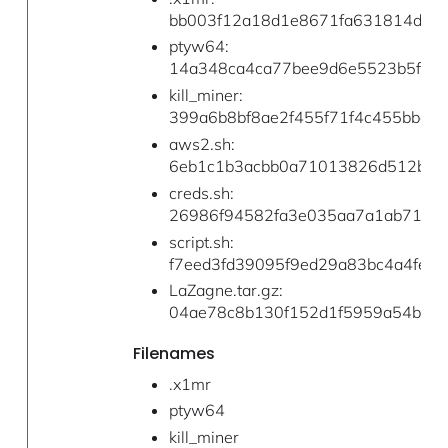
bb003f12a18d1e8671fa631814d3b
ptyw64:
14a348ca4ca77bee9d6e5523b5fca0
kill_miner:
399a6b8bf8ae2f455f71f4c455bbd0
aws2.sh:
6eb1c1b3acbb0a71013826d512b3e
creds.sh:
26986f94582fa3e035aa7a1ab71de
script.sh:
f7eed3fd39095f9ed29a83bc4a4fe68
LaZagne.tar.gz:
04ae78c8b130f152d1f5959a54bcff
Filenames
.x1mr
ptyw64
kill_miner