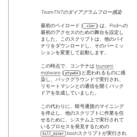
TeamTNTのダイアグラムフロー感染
最初のペイロード (
) は、Podへの
.x1mr
最初のアクセスのための舞台を設定し
ました。このスクリプトは、他のバイ
ナリをダウンロードし、そのパーミッ
ションを変更して起動します。
この時点で、コンテナは
tsunami
malware
(
)と思われるものに感
ptyw64
染し、バックグラウンドで実行され、
リモートマシンとの通信を開くバック
ドアを生成していました。
この代わりに、暗号通貨のマイニング
を停止し、他のスクリプトに作業を任
せるために、システム上で実行されて
いるプロセスを発見するための
bashスクリプトが実行され
kill_miner