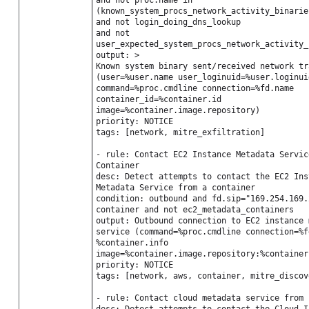
and not proc.name in
(known_system_procs_network_activity_binarie
and not login_doing_dns_lookup
and not
user_expected_system_procs_network_activity_
output: >
Known system binary sent/received network tr
(user=%user.name user_loginuid=%user.loginui
command=%proc.cmdline connection=%fd.name
container_id=%container.id
image=%container.image.repository)
priority: NOTICE
tags: [network, mitre_exfiltration]
- rule: Contact EC2 Instance Metadata Servic
Container
desc: Detect attempts to contact the EC2 Ins
Metadata Service from a container
condition: outbound and fd.sip="169.254.169.
container and not ec2_metadata_containers
output: Outbound connection to EC2 instance 
service (command=%proc.cmdline connection=%f
%container.info
image=%container.image.repository:%container
priority: NOTICE
tags: [network, aws, container, mitre_discov
- rule: Contact cloud metadata service from 