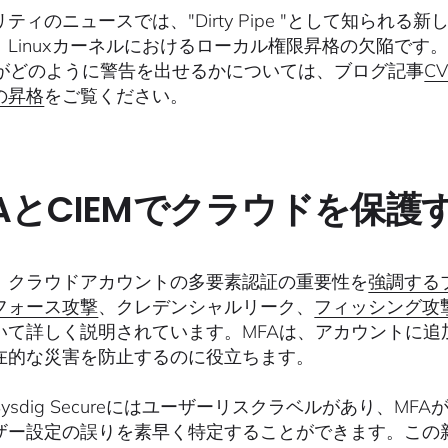
ティのニュースでは、"Dirty Pipe "として知られる
、Linuxカーネルにおけるローカル権限昇格の欠陥です。
ureがどのように警告を出せるかについては、ブログ記事
CV
の昇格
をご覧ください。
AとCIEMでクラウドを保護
、クラウドアカウントの多要素認証の重要性を
強調する
フォース攻撃
、クレデンシャルリーク、
フィッシング攻
いて詳しく説明されています。MFAは、アカウントに
在的な災害を防止するのに役立ちます。
ysdig Secureにはユーザーリスクラベルがあり、
ザー設定の誤りを素早く特定することができます。この