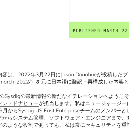
PUBLISHED:
MARCH 22
は、2022年3月22日にJason Donahueが投稿したブログ(http
ig-march-2022/）を元に日本語に翻訳・再構成した内
年のSysdigの最新情報の新たなイテレーションへようこそ
ソン・ドナヒュー
が担当します。私はニュージャージー
年9月からSysdig US East Enterpriseチーム
グからシステム管理、ソフトウェア・エンジニアまで、
どのような役割であっても、私は常にセキュリティを重