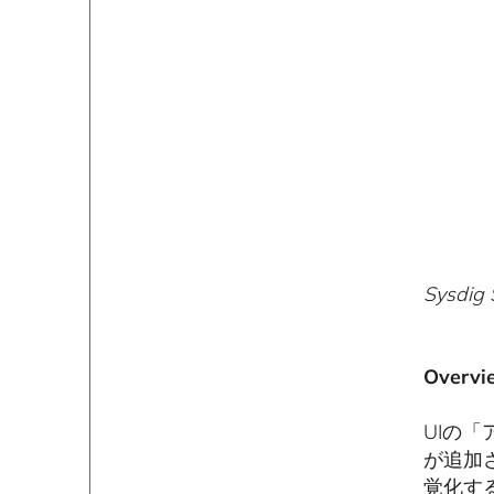
Sysd
Over
UIの
が追加
覚化す