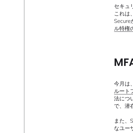
セキュリ
これは
Sec
ル特権
MF
今月は
ルート
法につ
で、潜
また、S
なユー