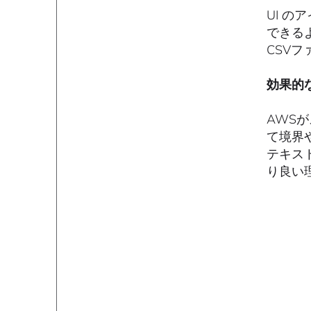
UI 
できる
CSV
効果的
AWS
て境界
テキス
り良い