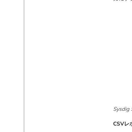
Sysdi
CSV