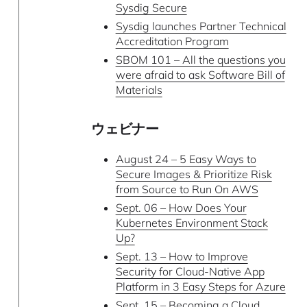
Sysdig Secure
Sysdig launches Partner Technical
Accreditation Program
SBOM 101 – All the questions you
were afraid to ask Software Bill of
Materials
ウェビナー
August 24 – 5 Easy Ways to
Secure Images & Prioritize Risk
from Source to Run On AWS
Sept. 06 – How Does Your
Kubernetes Environment Stack
Up?
Sept. 13 – How to Improve
Security for Cloud-Native App
Platform in 3 Easy Steps for Azure
Sept. 15 – Becoming a Cloud