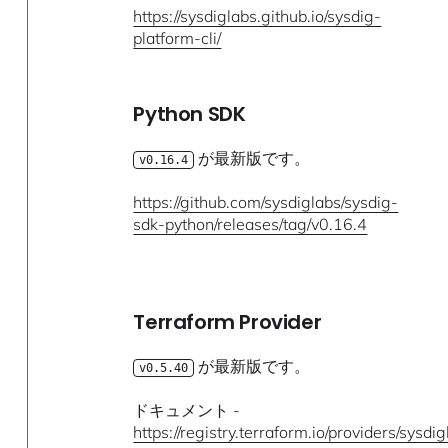
https://sysdiglabs.github.io/sysdig-
platform-cli/
Python SDK
が最新版です。
v0.16.4
https://github.com/sysdiglabs/sysdig-
sdk-python/releases/tag/v0.16.4
Terraform Provider
が最新版です。
v0.5.40
ドキュメント -
https://registry.terraform.io/providers/sysdi