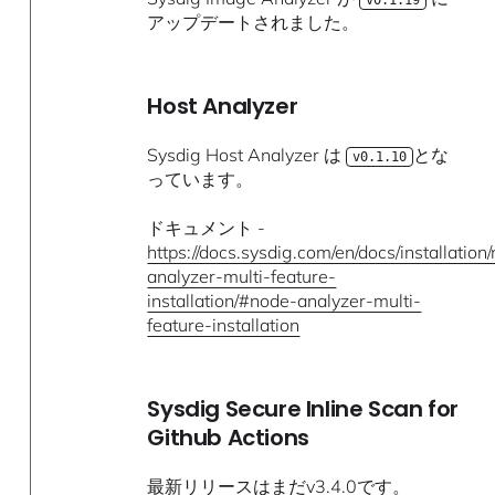
アップデートされました。
Host Analyzer
Sysdig Host Analyzer は
とな
v0.1.10
っています。
ドキュメント -
https://docs.sysdig.com/en/docs/installation
analyzer-multi-feature-
installation/#node-analyzer-multi-
feature-installation
Sysdig Secure Inline Scan for
Github Actions
最新リリースはまだv3.4.0です。