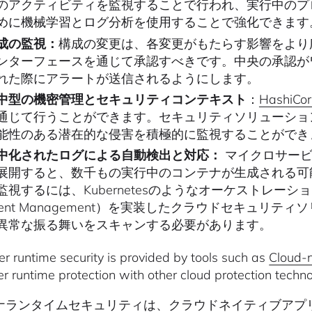
のアクティビティを監視することで行われ、実行中のプ
めに機械学習とログ分析を使用することで強化できます
成の監視：
構成の変更は、各変更がもたらす影響をより
ンターフェースを通じて承認すべきです。中央の承認が
れた際にアラートが送信されるようにします。
中型の機密管理とセキュリティコンテキスト
：
HashiCor
通じて行うことができます。セキュリティソリューショ
能性のある潜在的な侵害を積極的に監視することができ
中化されたログによる自動検出と対応：
マイクロサービ
展開すると、数千もの実行中のコンテナが生成される可
監視するには、Kubernetesのようなオーケストレーションツールと、
vent Management）を実装したクラウドセキュリ
異常な振る舞いをスキャンする必要があります。
er runtime security is provided by tools such as
Cloud-n
er runtime protection with other cloud protection techn
ナランタイムセキュリティは、
クラウドネイティブアプリ