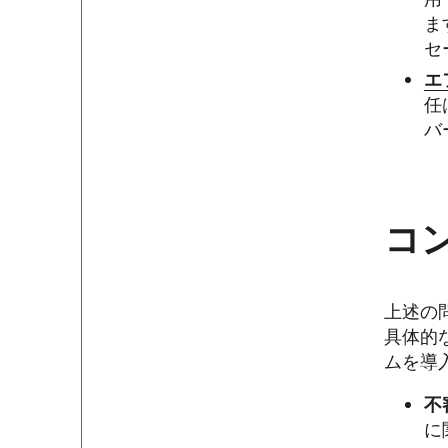
ま
セ
エ
任
バ
コ
上述の
具体的
ムを導
不
に