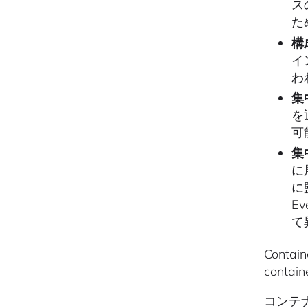
ス
た
構
イ
わ
集
を
可
集
に
に
E
て
Contain
contain
コンテ