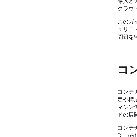
導入と
クラウ
このガ
ュリテ
問題を
コ
コンテ
定や構
マシン
ドの展
コンテ
Dock