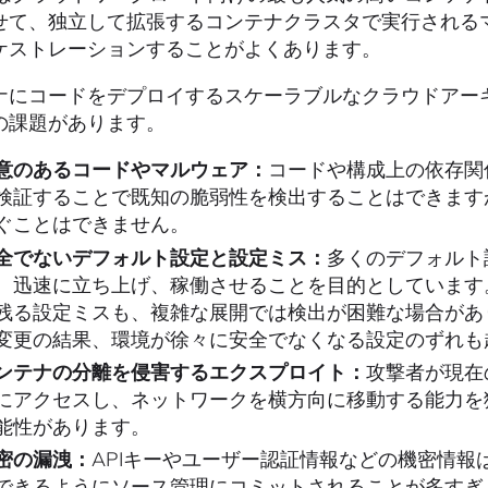
せて、独立して拡張するコンテナクラスタで実行される
ケストレーションすることがよくあります。
ナにコードをデプロイするスケーラブルなクラウドアー
の課題があります。
意のあるコードやマルウェア：
コードや構成上の依存関
検証することで既知の脆弱性を検出することはできます
ぐことはできません。
全でないデフォルト設定と設定ミス：
多くのデフォルト
、迅速に立ち上げ、稼働させることを目的としています
残る設定ミスも、複雑な展開では検出が困難な場合があ
変更の結果、環境が徐々に安全でなくなる設定のずれも
ンテナの分離を侵害するエクスプロイト：
攻撃者が現在
にアクセスし、ネットワークを横方向に移動する能力を
能性があります。
密の漏洩：
APIキーやユーザー認証情報などの機密情
できるようにソース管理にコミットされることが多すぎ