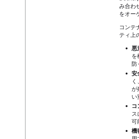
み合わ
をオー
コンテ
ティ上
悪
を
防
安
く
が
い
コ
ス
可
機
用