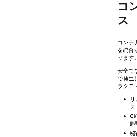
コ
ス
コンテ
を統合
ります
安全で
で発生
ラクテ
リ
ス
C
脆
秘