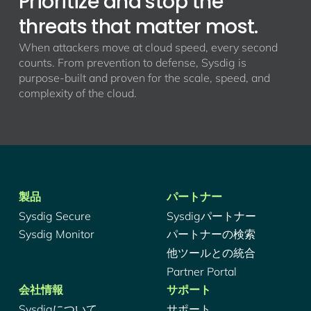
Prioritize and stop the
threats that matter most.
When attackers move at cloud speed, every second
counts. From prevention to defense, Sysdig is
purpose-built and proven for the scale, speed, and
complexity of the cloud.
製品
パートナー
Sysdig Secure
Sysdigパートナー
Sysdig Monitor
パートナーの検索
他ツールとの統合
Partner Portal
会社情報
サポート
Sysdigについて
サポート